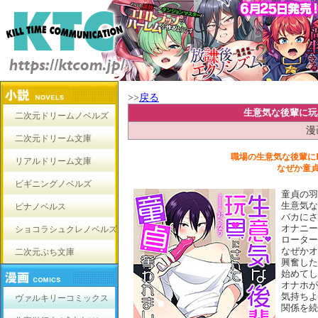
>>
戻る
生意気な後輩に玩
二次元ドリームノベルズ
漫
二次元ドリーム文庫
職場の生意気な後輩に
リアルドリーム文庫
なぜか童
ビギニングノベルズ
童貞の羽
生意気な
ピナノベルス
バカにさ
オナニー
ショコラシュクレノベルズ
ローター
なぜかオ
二次元ぷち文庫
興奮した
始めてし
オナホが
気持ちよ
ヴァルキリーコミックス
関係を続