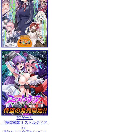
PCゲーム
『極煌戦姫ミストルティア
2』
Hなベルスクアクション!