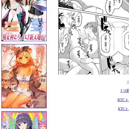
1つ
KTC
KTC