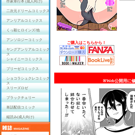
作家単行本 (成人向け)
二次元ドリームコミックス
アンリアルコミックス
くっ殺ヒロインズ/他
アンソロジーコミック
ご購入はこちらから！
ヤングアンリアルコミック
ス
シャイニーコミックス
ブリーゼコミックス
ショコラシュクレコミック
※Web公開用に
ス
スリーズロゼ
ブラックチェリー
単話配信コミック
縦読み(成人向け)