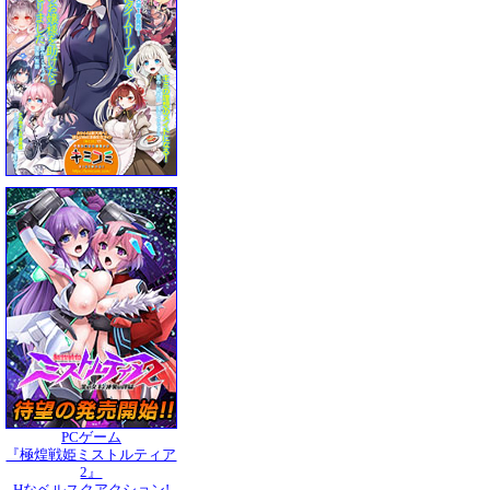
PCゲーム
『極煌戦姫ミストルティア
2』
Hなベルスクアクション!