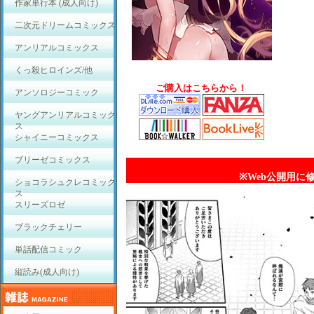
作家単行本 (成人向け)
二次元ドリームコミックス
アンリアルコミックス
くっ殺ヒロインズ/他
ご購入はこちらから！
アンソロジーコミック
ヤングアンリアルコミック
ス
シャイニーコミックス
ブリーゼコミックス
※Web公開用に
ショコラシュクレコミック
ス
スリーズロゼ
ブラックチェリー
単話配信コミック
縦読み(成人向け)