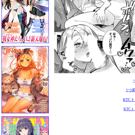
1つ
KTC
KTC