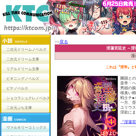
>>
戻る
淫蕩宮廷史 ～淫
二次元ドリームノベルズ
漫
二次元ドリーム文庫
これは〝淫帝〟と
リアルドリーム文庫
隣国との
ビギニングノベルズ
皇帝・ヘ
男娼の振
ピナノベルス
雄臭い精
戦士チ●
ショコラシュクレノベルズ
一方、歪
ユリウス
二次元ぷち文庫
淫欲にま
『淫蕩宮
ヴァルキリーコミックス