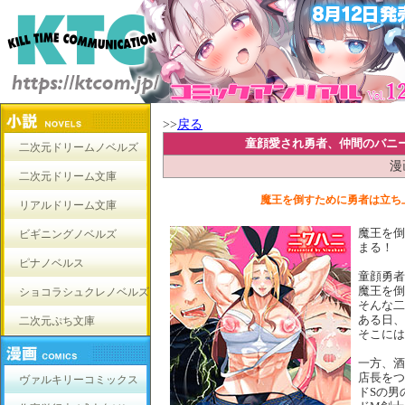
>>
戻る
童顔愛され勇者、仲間のバニ
二次元ドリームノベルズ
漫
二次元ドリーム文庫
魔王を倒すために勇者は立ち
リアルドリーム文庫
魔王を倒
ビギニングノベルズ
まる！
ピナノベルス
童顔勇者
魔王を倒
ショコラシュクレノベルズ
そんな二
ある日、
二次元ぷち文庫
そこには
一方、酒
店長をつ
ヴァルキリーコミックス
ドSの男