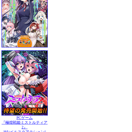
PCゲーム
『極煌戦姫ミストルティア
2』
Hなベルスクアクション!