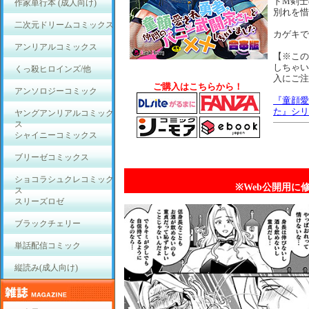
ドM剣士
作家単行本 (成人向け)
別れを惜
二次元ドリームコミックス
カゲキで
アンリアルコミックス
【※この
しちゃい
くっ殺ヒロインズ/他
入にご注
ご購入はこちらから！
アンソロジーコミック
『童顔愛
た』シリ
ヤングアンリアルコミック
ス
シャイニーコミックス
ブリーゼコミックス
ショコラシュクレコミック
※Web公開用に
ス
スリーズロゼ
ブラックチェリー
単話配信コミック
縦読み(成人向け)