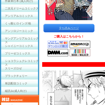
作家単行本 (成人向け)
二次元ドリームコミックス
アンリアルコミックス
くっ殺ヒロインズ/他
立ち読みページ
アンソロジーコミック
ご購入はこちらから！
ヤングアンリアルコミック
ス
シャイニーコミックス
ブリーゼコミックス
ショコラシュクレコミック
ス
スリーズロゼ
ブラックチェリー
単話配信コミック
縦読み(成人向け)