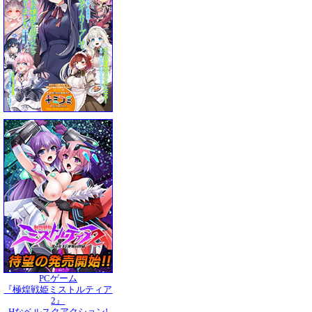
PCゲーム
『極煌戦姫ミストルティア
2』
Hなベルスクアクション!