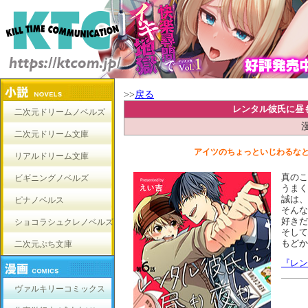
>>
戻る
レンタル彼氏に昼
二次元ドリームノベルズ
二次元ドリーム文庫
アイツのちょっといじわるな
リアルドリーム文庫
真のこ
ビギニングノベルズ
うまく
誠は、
ピナノベルス
そんな
好きだ
ショコラシュクレノベルズ
そして
もどか
二次元ぷち文庫
『レン
ヴァルキリーコミックス