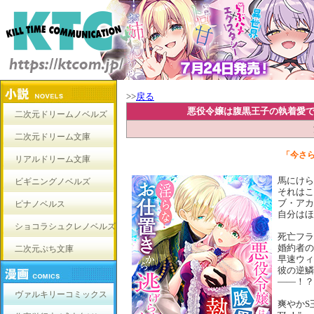
>>
戻る
悪役令嬢は腹黒王子の執着愛で
二次元ドリームノベルズ
二次元ドリーム文庫
「今さ
リアルドリーム文庫
馬にけら
ビギニングノベルズ
それはこ
ブ・アカ
ピナノベルス
自分はほ
ショコラシュクレノベルズ
死亡フラ
婚約者の
二次元ぷち文庫
早速ウィ
彼の逆鱗
――！？
ヴァルキリーコミックス
爽やかS