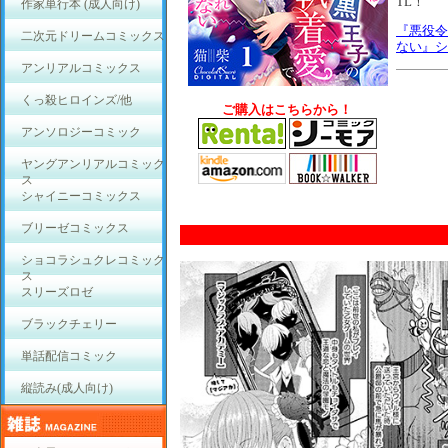
TL！"
作家単行本 (成人向け)
『悪役令
二次元ドリームコミックス
ない』シ
アンリアルコミックス
くっ殺ヒロインズ/他
ご購入はこちらから！
アンソロジーコミック
ヤングアンリアルコミック
ス
シャイニーコミックス
ブリーゼコミックス
ショコラシュクレコミック
ス
スリーズロゼ
ブラックチェリー
単話配信コミック
縦読み(成人向け)