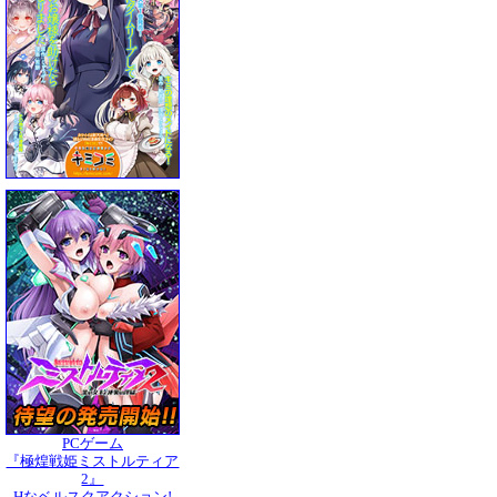
PCゲーム
『極煌戦姫ミストルティア
2』
Hなベルスクアクション!