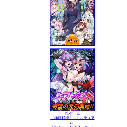
PCゲーム
『極煌戦姫ミストルティア
2』
Hなベルスクアクション!