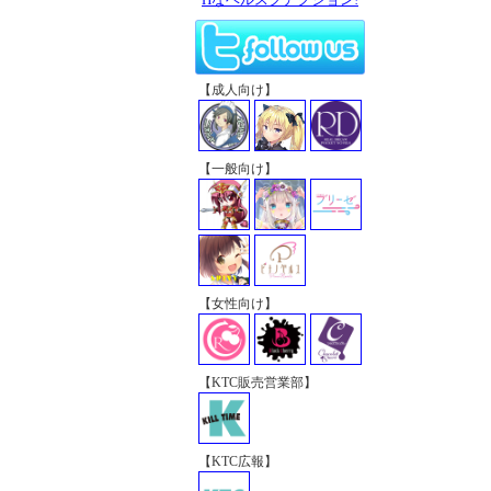
【成人向け】
【一般向け】
【女性向け】
【KTC販売営業部】
【KTC広報】