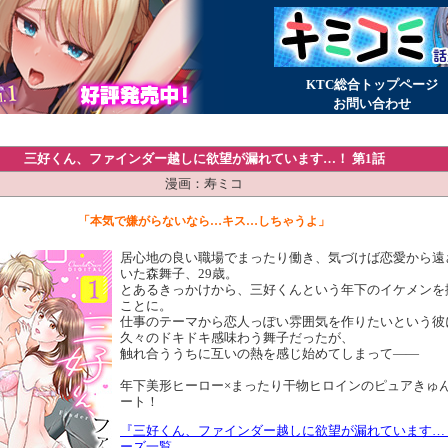
KTC総合トップページ
お問い合わせ
三好くん、ファインダー越しに欲望が漏れています…！ 第1話
漫画：寿ミコ
「本気で嫌がらないなら…キス…しちゃうよ」
居心地の良い職場でまったり働き、気づけば恋愛から遠
いた森舞子、29歳。
とあるきっかけから、三好くんという年下のイケメンを
ことに。
仕事のテーマから恋人っぽい雰囲気を作りたいという彼
久々のドキドキ感味わう舞子だったが、
触れ合ううちに互いの熱を感じ始めてしまって――
年下美形ヒーロー×まったり干物ヒロインのピュアきゅん
ート！
『三好くん、ファインダー越しに欲望が漏れています…
ーズ一覧