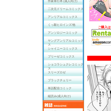
作家単行本 (成人向け)
二次元ドリームコミックス
アンリアルコミックス
くっ殺ヒロインズ/他
ご購入は
アンソロジーコミック
ヤングアンリアルコミック
ス
シャイニーコミックス
ブリーゼコミックス
ショコラシュクレコミック
ス
スリーズロゼ
ブラックチェリー
単話配信コミック
縦読み(成人向け)