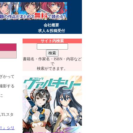
会社概要
求人＆投稿受付
サイト内検索
書籍名・作家名・ISBN・内容など
で
検索ができます。
ざかって
撮影する
に
TLスタ
！』シリ