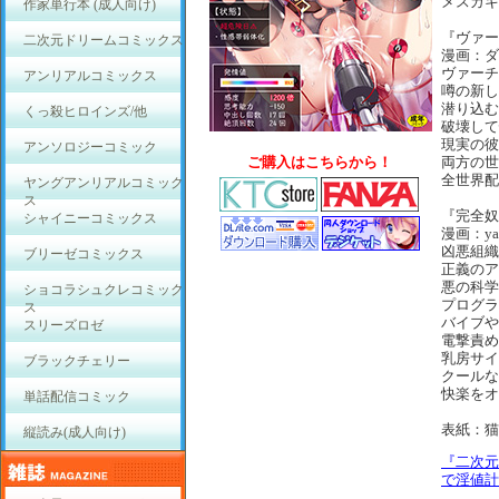
メスガキ
作家単行本 (成人向け)
『ヴァー
二次元ドリームコミックス
漫画：ダ
ヴァーチ
アンリアルコミックス
噂の新し
潜り込む
くっ殺ヒロインズ/他
破壊して
現実の彼
アンソロジーコミック
ご購入はこちらから！
両方の世
全世界配
ヤングアンリアルコミック
ス
『完全奴
シャイニーコミックス
漫画：yat
凶悪組織
ブリーゼコミックス
正義のア
悪の科学
ショコラシュクレコミック
プログラ
ス
バイブや
スリーズロゼ
電撃責め
乳房サイ
ブラックチェリー
クールな
快楽をオ
単話配信コミック
表紙：猫
縦読み(成人向け)
『二次元
で淫値計