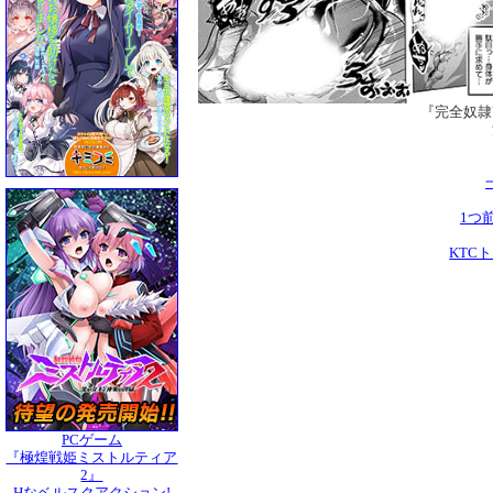
『完全奴隷
1つ
KTC
PCゲーム
『極煌戦姫ミストルティア
2』
Hなベルスクアクション!