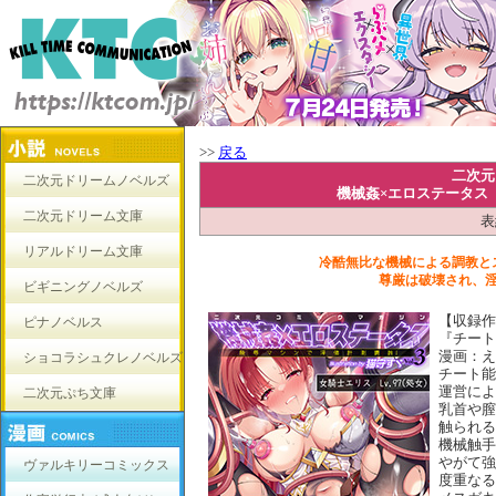
>>
戻る
二次元
二次元ドリームノベルズ
機械姦×エロステータス 
二次元ドリーム文庫
表
リアルドリーム文庫
冷酷無比な機械による調教と
尊厳は破壊され、
ビギニングノベルズ
【収録作
ピナノベルス
『チート
漫画：え
ショコラシュクレノベルズ
チート能
運営によ
二次元ぷち文庫
乳首や膣
触られる
機械触手
やがて強
ヴァルキリーコミックス
度重なる