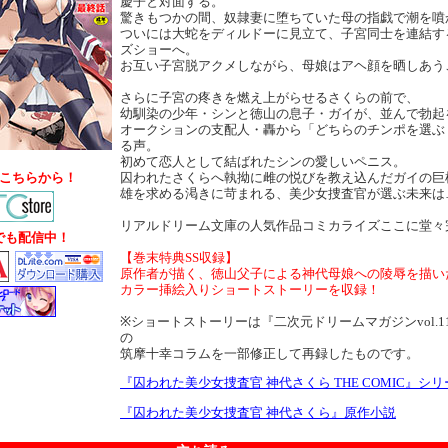
慶子と対面する。
驚きもつかの間、奴隷妻に堕ちていた母の指戯で潮を噴
ついには大蛇をディルドーに見立て、子宮同士を連結す
ズショーへ。
お互い子宮脱アクメしながら、母娘はアヘ顔を晒しあう
さらに子宮の疼きを燃え上がらせるさくらの前で、
幼馴染の少年・シンと徳山の息子・ガイが、並んで勃起
オークションの支配人・轟から「どちらのチンポを選ぶ
る声。
初めて恋人として結ばれたシンの愛しいペニス。
こちらから！
囚われたさくらへ執拗に雌の悦びを教え込んだガイの巨
雄を求める渇きに苛まれる、美少女捜査官が選ぶ未来は
リアルドリーム文庫の人気作品コミカライズここに堂々
でも配信中！
【巻末特典SS収録】
原作者が描く、徳山父子による神代母娘への陵辱を描い
カラー挿絵入りショートストーリーを収録！
※ショートストーリーは『二次元ドリームマガジンvol.1
の
筑摩十幸コラムを一部修正して再録したものです。
『囚われた美少女捜査官 神代さくら THE COMIC』シ
『囚われた美少女捜査官 神代さくら』原作小説