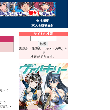
会社概要
求人＆投稿受付
サイト内検索
書籍名・作家名・ISBN・内容など
で
検索ができます。
代さく
ジで
の実母・