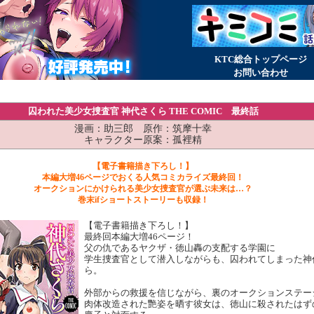
KTC総合トップページ
お問い合わせ
囚われた美少女捜査官 神代さくら THE COMIC 最終話
漫画：助三郎 原作：筑摩十幸
キャラクター原案：孤裡精
【電子書籍描き下ろし！】
本編大増46ページでおくる人気コミカライズ最終回！
オークションにかけられる美少女捜査官が選ぶ未来は…？
巻末ifショートストーリーも収録！
【電子書籍描き下ろし！】
最終回本編大増46ページ！
父の仇であるヤクザ・徳山轟の支配する学園に
学生捜査官として潜入しながらも、囚われてしまった神
ら。
外部からの救援を信じながら、裏のオークションステー
肉体改造された艷姿を晒す彼女は、徳山に殺されたはず