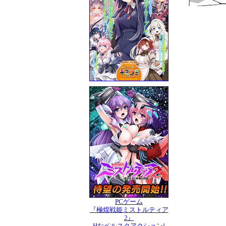
PCゲーム
『極煌戦姫ミストルティア
2』
Hなベルスクアクション!