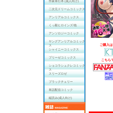
作家単行本 (成人向け)
二次元ドリームコミックス
アンリアルコミックス
くっ殺ヒロインズ/他
アンソロジーコミック
ヤングアンリアルコミック
ご購入は
ス
シャイニーコミックス
ブリーゼコミックス
こちら
ショコラシュクレコミック
ス
スリーズロゼ
ブラックチェリー
単話配信コミック
縦読み(成人向け)