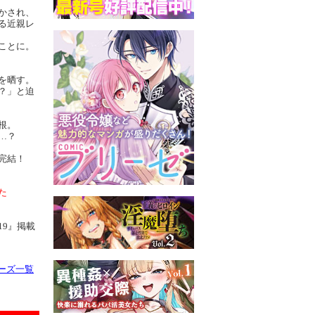
かされ、
る近親レ
ことに。
を晒す。
？」と迫
根。
…？
完結！
た
19』掲載
リーズ一覧