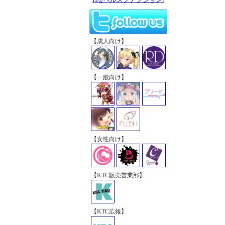
【成人向け】
【一般向け】
【女性向け】
【KTC販売営業部】
【KTC広報】