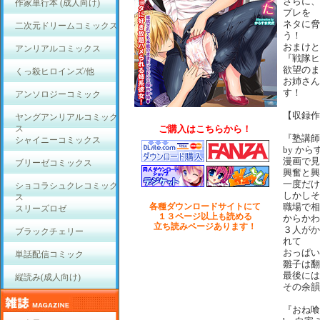
さらに、
作家単行本 (成人向け)
プレを
ネタに脅
二次元ドリームコミックス
う！
おまけと
アンリアルコミックス
『戦隊ヒ
欲望のま
くっ殺ヒロインズ/他
お姉さん
す！
アンソロジーコミック
【収録作
ヤングアンリアルコミック
ス
ご購入はこちらから！
『塾講師
シャイニーコミックス
by か
漫画で見
ブリーゼコミックス
興奮と興
一度だけ
ショコラシュクレコミック
しかしそ
ス
各種ダウンロードサイトにて
職場で相
スリーズロゼ
１３ページ以上も読める
からかわ
立ち読みページあります！
３人がか
ブラックチェリー
れて
おっぱい
単話配信コミック
雛子は翻
最後には
縦読み(成人向け)
その余韻
『おね喰