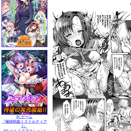
PCゲーム
『極煌戦姫ミストルティア
2』
Hなベルスクアクション!