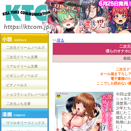
>>
戻る
二次元
二次元ドリームノベルズ
僕らのオナホに
二次元ドリーム文庫
表紙
リアルドリーム文庫
二次元ド
オール描き下ろし
ビギニングノベルズ
電子書籍の
ここでしか読めない
ピナノベルス
今回は逆
ショコラシュクレノベルズ
ショタた
清楚系パ
二次元ぷち文庫
少年たち
感じたこ
彼氏とス
執拗にお
ヴァルキリーコミックス
に！