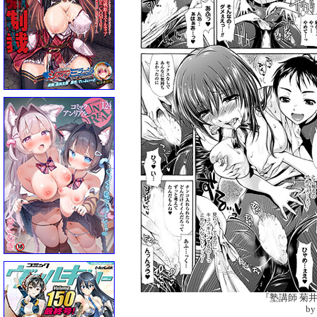
『塾講師 菊
b