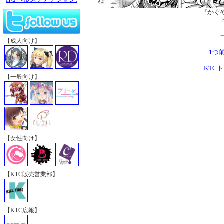
『かぐ
【成人向け】
1つ
KTC
【一般向け】
【女性向け】
【KTC販売営業部】
【KTC広報】