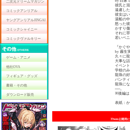
by 白家
二次元ドリームマガジン
彼氏と混
遠慮した
コミックアンリアル
彼女はい
湯船の中
ヤングアンリアルJINGAI
怒った彼
かすり傷
コミックシャイニー
それに罪
若いペニ
コミックヴァルキリー
『かぐや
by 霧生
久々に龍
ゲーム・アニメ
大事な話
イベント
他社OVA
学校のみ
龍珠の好
フィギュア・グッズ
パンティ
龍珠にな
書籍・その他
──。
※後編は
ダウンロード販売
表紙：か
※Web公開用