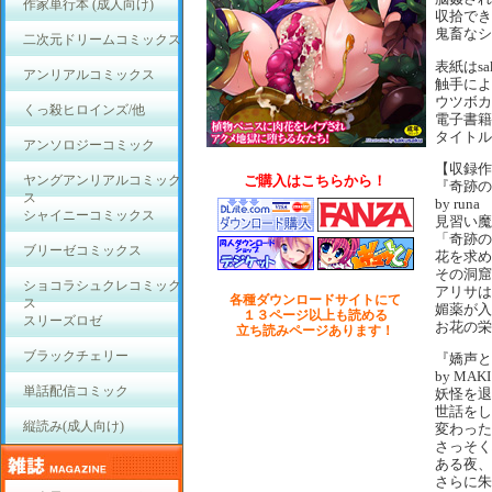
作家単行本 (成人向け)
収拾でき
鬼畜なシ
二次元ドリームコミックス
表紙はsa
アンリアルコミックス
触手によ
ウツボカ
くっ殺ヒロインズ/他
電子書籍
タイトル
アンソロジーコミック
【収録作
ヤングアンリアルコミック
ご購入はこちらから！
『奇跡の
ス
by runa
シャイニーコミックス
見習い魔
「奇跡の
ブリーゼコミックス
花を求め
その洞窟
ショコラシュクレコミック
アリサは
各種ダウンロードサイトにて
ス
媚薬が入
１３ページ以上も読める
スリーズロゼ
お花の栄
立ち読みページあります！
ブラックチェリー
『嬌声と
by MAKI
単話配信コミック
妖怪を退
世話をし
縦読み(成人向け)
変わった
さっそく
ある夜、
さらに朱