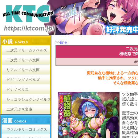
>>
戻る
二次元
二次元ドリームノベルズ
植物姦で悶
二次元ドリーム文庫
表
リアルドリーム文庫
変幻自在な植物による一方的
触手に拘束され、ツタ
ビギニングノベルズ
そんな植物姦
ピナノベルス
ツタ触手
抵抗虚し
ショコラシュクレノベルズ
儚く散り
二次元ぷち文庫
魔導士の
媚薬効果
自らが育
絶え間な
ヴァルキリーコミックス
観葉植物
脳姦され