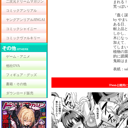
二次元ドリームマガジン
まれる！
荒っぽい
コミックアンリアル
『蠢く謀
by やま
ヤングアンリアルJINGAI
ある日、
献上品と
コミックシャイニー
しかし、
木になっ
コミックヴァルキリー
加えて、
てしまい
植物の苗
的に蹂躙
ゲーム・アニメ
鬼姫はま
他社OVA
表紙：sak
フィギュア・グッズ
書籍・その他
※Web公開用
ダウンロード販売