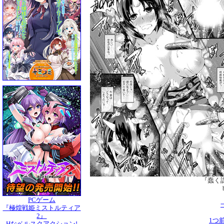
『蠢く
PCゲーム
『極煌戦姫ミストルティア
2』
1つ
Hなベルスクアクション!