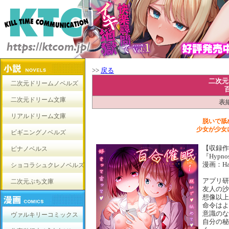
>>
戻る
二次元
二次元ドリームノベルズ
二次元ドリーム文庫
表
リアルドリーム文庫
脱いで舐
少女が少女
ビギニングノベルズ
【収録作
ピナノベルス
『Hypnos
漫画：Ha
ショコラシュクレノベルズ
アプリ研
二次元ぷち文庫
友人の沙
想像以上
命令はよ
意識のな
ヴァルキリーコミックス
自分の秘