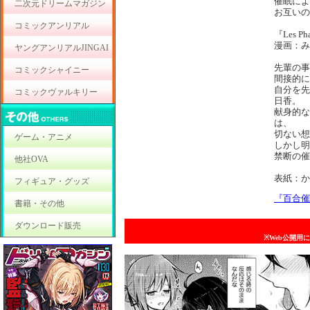
催眠によ
二次元ドリームマガジン
お互いの
コミックアンリアル
『Les Pha
漫画：み
ヤングアンリアルJINGAI
先輩の事
コミックシャイニー
間接的に
自分を先
コミックヴァルキリー
日香。
献身的な
は、
切ない想
ゲーム・アニメ
しかし明
禁断の催
他社OVA
表紙：か
フィギュア・グッズ
『百合催
書籍・その他
ダウンロード販売
※Web公開用