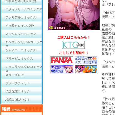
く。
作家単行本 (成人向け)
より激し
二次元ドリームコミックス
『催眠ア
漫画：チ
アンリアルコミックス
動画投稿
くっ殺ヒロインズ/他
企画の一
抜群の効
アンソロジーコミック
ご購入はこちらから！
魔が差し
淫乱な性
ヤングアンリアルコミック
淫らな催
ス
意地悪な
シャイニーコミックス
こちらでも配信中！
舞香はア
ブリーゼコミックス
『ワンコ
漫画：と
ショコラシュクレコミック
ス
卓球部1
スリーズロゼ
対して複
しかしあ
ブラックチェリー
椿に通用
う。
単話配信コミック
「性格最
縦読み(成人向け)
椿のこと
瑞々しい
自らの性