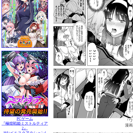
PCゲーム
『ワ
『極煌戦姫ミストルティア
漫画
2』
Hなベルスクアクション!