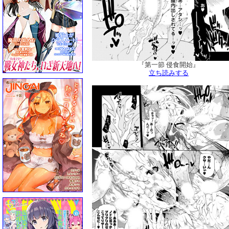
『第一節 侵食開始』
立ち読みする