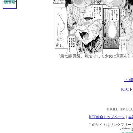
『第七節 覚醒、暴走 そして少女は真実を知
1つ
KTC
© KILL TIME CO
KTC総合トップページ
｜
会
このサイトはリンクフリーです。 
バナー