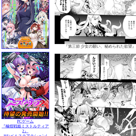
『第三節 少女の願い、秘められた欲望
PCゲーム
『極煌戦姫ミストルティア
2』
Hなベルスクアクション!