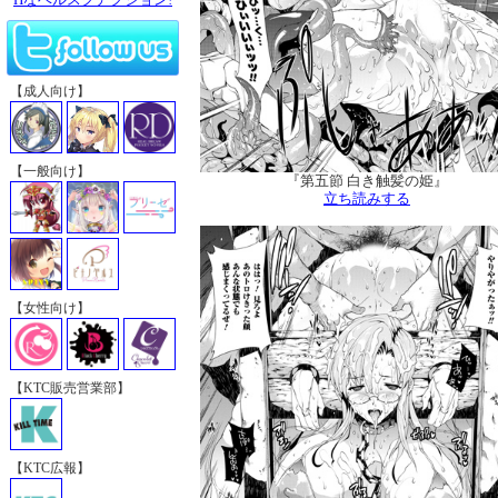
【成人向け】
【一般向け】
『第五節 白き触髪の姫』
立ち読みする
【女性向け】
【KTC販売営業部】
【KTC広報】