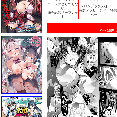
コミックとらのあな
メロンブックス様
様
特製メッセージペー
特製
発売記念リーフレッ
パー
ト
※Web公開用