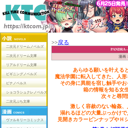
>>
戻る
二次元ドリームノベルズ
PANDR
二次元ドリーム文庫
漫画
リアルドリーム文庫
あらゆる願いを叶える
ビギニングノベルズ
魔法学園に転入してきた、人形
その身に異能を宿し触手やお
ピナノベルス
箱の情報を知る女
ショコラシュクレノベルズ
次々と尋問
二次元ぷち文庫
激しく容赦のない輪姦、
溺れるほどの大量ぶっかけで
見開きカラーピンナップやＨ
ヴァルキリーコミックス