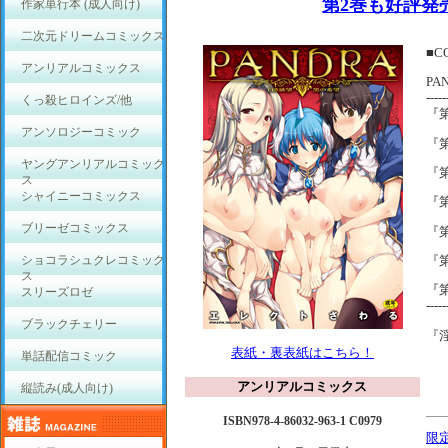
第2巻も好評発
作家単行本 (成人向け)
二次元ドリームコミックス
■C
アンリアルコミックス
PA
-----
くっ殺ヒロインズ/他
『
アンソロジーコミック
『
ヤングアンリアルコミック
『
ス
シャイニーコミックス
『
ブリーゼコミックス
『
『
ショコラシュクレコミック
ス
『
スリーズロゼ
-----
ブラックチェリー
『淫
表紙・裏表紙はこちら！
単話配信コミック
アンリアルコミックス
縦読み(成人向け)
ISBN978-4-86032-963-1 C0979
限