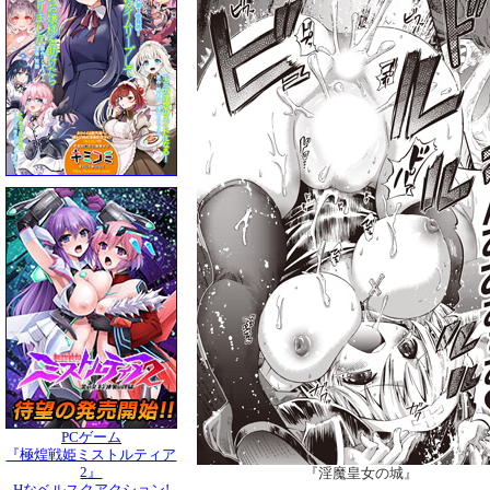
PCゲーム
『極煌戦姫ミストルティア
2』
『淫魔皇女の城』
Hなベルスクアクション!