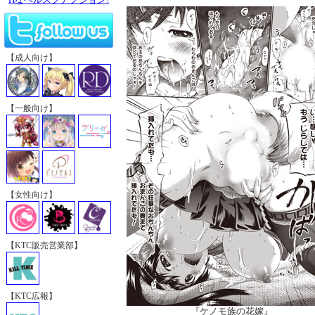
【成人向け】
【一般向け】
【女性向け】
【KTC販売営業部】
【KTC広報】
『ケノモ族の花嫁』