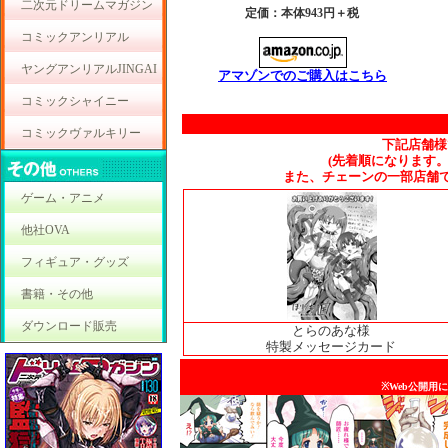
二次元ドリームマガジン
定価：本体943円＋税
コミックアンリアル
ヤングアンリアルJINGAI
アマゾンでのご購入はこちら
コミックシャイニー
コミックヴァルキリー
下記店舗様
(先着順になります
また、チェーンの一部店舗
ゲーム・アニメ
他社OVA
フィギュア・グッズ
書籍・その他
ダウンロード販売
とらのあな様
特製メッセージカード
※Web公開用