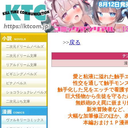
>>
戻る
二次元ドリームノベルズ
二次元ドリーム文庫
テ
漫
リアルドリーム文庫
ビギニングノベルズ
愛と粘液に溢れた触手
性交を通して触手モン
ピナノベルス
触手化した兄をエッチで看護
ショコラシュクレノベルズ
巨大怪物から生徒を守るた
二次元ぷち文庫
無鉄砲ゆえ罠に嵌まり
新米冒険者など、
大幅な加筆修正のほか、
ヴァルキリーコミックス
本編おまけ１Ｐ漫