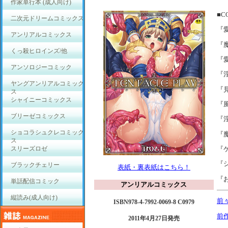
作家単行本 (成人向け)
■C
二次元ドリームコミックス
『愛
アンリアルコミックス
『
くっ殺ヒロインズ/他
『
アンソロジーコミック
『
ヤングアンリアルコミック
『
ス
シャイニーコミックス
『
ブリーゼコミックス
『
ショコラシュクレコミック
『
ス
『
スリーズロゼ
『
ブラックチェリー
表紙・裏表紙はこちら！
『
単話配信コミック
アンリアルコミックス
縦読み(成人向け)
前
ISBN978-4-7992-0069-8 C0979
前
2011年4月27日発売