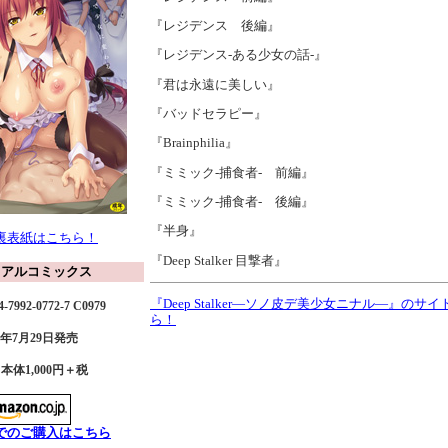
『レジデンス 後編』
『レジデンス-ある少女の話-』
『君は永遠に美しい』
『バッドセラピー』
『Brainphilia』
『ミミック‐捕食者- 前編』
『ミミック‐捕食者- 後編』
『半身』
裏表紙はこちら！
『Deep Stalker 目撃者』
リアルコミックス
『Deep Stalker―ソノ皮デ美少女ニナル―』のサ
-7992-0772-7 C0979
ら！
15年7月29日発売
本体1,000円＋税
でのご購入はこちら