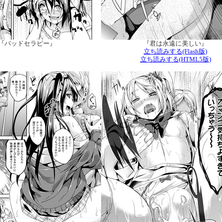
『バッドセラピー』
『君は永遠に美しい』
立ち読みする(Flash版)
立ち読みする(HTML5版)