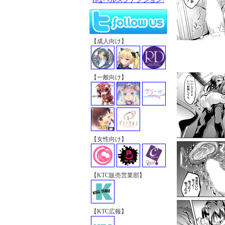
【成人向け】
【一般向け】
【女性向け】
【KTC販売営業部】
【KTC広報】