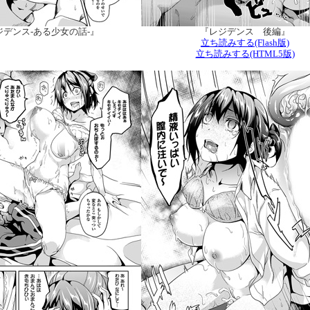
ジデンス-ある少女の話-』
『レジデンス 後編』
立ち読みする(Flash版)
立ち読みする(HTML5版)