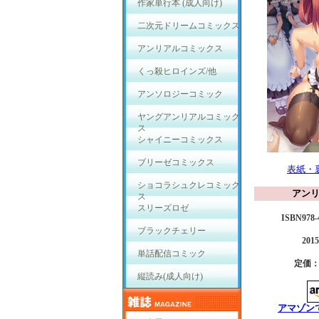
作家単行本 (成人向け)
二次元ドリームコミックス
アンリアルコミックス
くっ殺ヒロインズ/他
アンソロジーコミック
ヤングアンリアルコミック
ス
シャイニーコミックス
ブリーゼコミックス
表紙・
ショコラシュクレコミック
アン
ス
スリーズロゼ
ISBN978-4
ブラックチェリー
20
単話配信コミック
定価：
縦読み(成人向け)
アマゾン