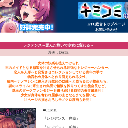
KTC総合トップページ
お問い合わせ
レジデンス～歪んだ願いで少女に変わる～
漫画：DATE
女体の快楽を植えつけられ
主のメイドとなる願望を叶えさせられる屈強なトレジャーハンター、
恋人を人形へと変質させコレクションしている青年の手で
物言わぬ身体へと作り替えられる女性、
脳内へナノマシンに侵入され教師の奴隷へと堕ちる女子校生たち、
謎のスライムに寄生され集団で精液を搾りつくす生徒会長など、
珠玉のダークファンタジーを贈り続ける待望の著者最新刊！
少女が身体を奪われ屋敷の主となるまでを描いた
14ページの描きおろしモノクロ漫画も必見！
■COMIC
『レジデンス 序章』
『レジデンス 前編』