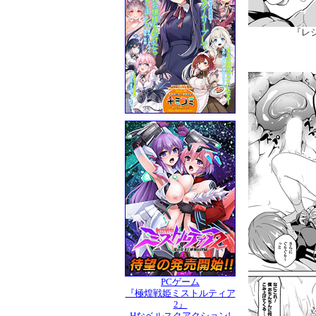
『レ
PCゲーム
『極煌戦姫ミストルティア
2』
Hなベルスクアクション!