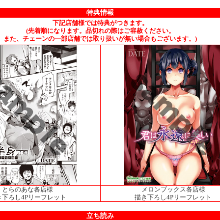
特典情報
下記店舗様では特典がつきます。
(先着順になります。品切れの際はご容赦ください。
また、チェーンの一部店舗では取り扱いが無い場合もございます。)
とらのあな各店様
メロンブックス各店様
き下ろし4Pリーフレット
描き下ろし4Pリーフレット
立ち読み