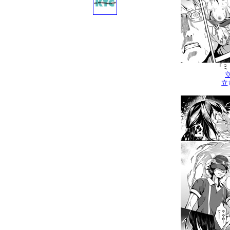
『ミ
立
立