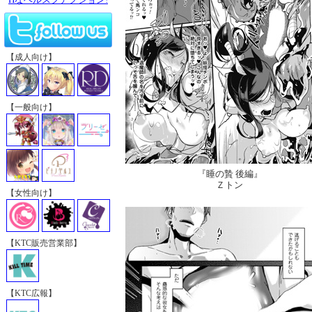
【成人向け】
【一般向け】
『睡の贄 後編』
Ｚトン
【女性向け】
【KTC販売営業部】
【KTC広報】