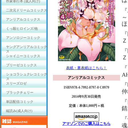
ほ
作家単行本 (成人向け)
『
二次元ドリームコミックス
～
アンリアルコミックス
ほ
くっ殺ヒロインズ/他
『
アンソロジーコミック
Ｚ
ヤングアンリアルコミック
『
ス
シャイニーコミックス
Ｚ
ブリーゼコミックス
『
表紙・裏表紙はこちら！
A
ショコラシュクレコミック
アンリアルコミックス
ス
スリーズロゼ
『
ISBN978-4-7992-0797-0 C0979
仲
ブラックチェリー
2014年9月30日発売
『
単話配信コミック
定価：本体1,000円＋税
錆
縦読み(成人向け)
『
アマゾンでのご購入はこちら
魂