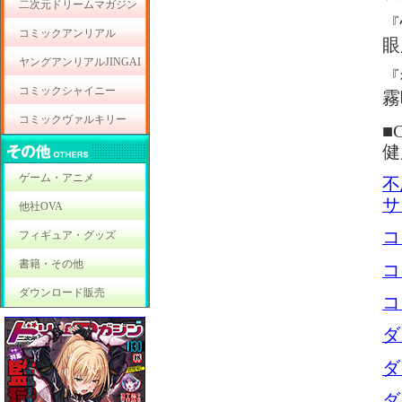
二次元ドリームマガジン
『
コミックアンリアル
眼
ヤングアンリアルJINGAI
『
コミックシャイニー
霧
コミックヴァルキリー
■C
健
ゲーム・アニメ
不
サ
他社OVA
コ
フィギュア・グッズ
書籍・その他
コ
ダウンロード販売
コ
ダ
ダ
ダ