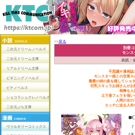
>>
戻る
別冊コ
二次元ドリームノベルズ
モンス
二次元ドリーム文庫
表紙：
リアルドリーム文庫
不思議Ｈ漫画誌
モンスター娘との交尾Ｈ
ビギニングノベルズ
最愛の姉の姿を模してショ
巨乳スキュラお姉さんがお
ピナノベルス
相棒を人
土下座フェラを強い
ショコラシュクレノベルズ
人間の女の
エッチに迫る人外
二次元ぷち文庫
■
ヴァルキリーコミックス
『