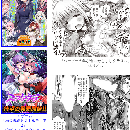
『ハーピーの学び舎～かしましクラス～
ほりとも
PCゲーム
『極煌戦姫ミストルティア
2』
Hなベルスクアクション!