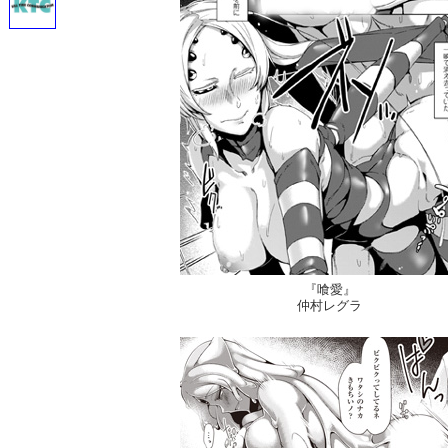
『喰愛』
仲村レグラ