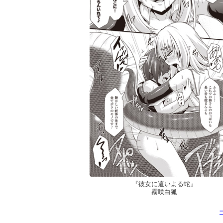
『彼女に這いよる蛇』
霧咲白狐