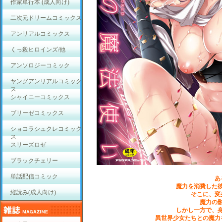
作家単行本 (成人向け)
二次元ドリームコミックス
アンリアルコミックス
くっ殺ヒロインズ/他
アンソロジーコミック
ヤングアンリアルコミック
ス
シャイニーコミックス
ブリーゼコミックス
ショコラシュクレコミック
ス
スリーズロゼ
ブラックチェリー
単話配信コミック
あ
魔力を消費した
縦読み(成人向け)
そこに、変
魔力の
しかし一方で、
異世界少女たちとの魔力