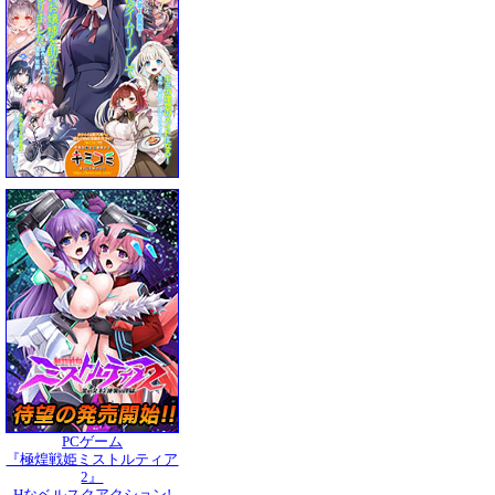
PCゲーム
『極煌戦姫ミストルティア
2』
Hなベルスクアクション!