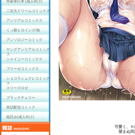
作家単行本 (成人向け)
二次元ドリームコミックス
アンリアルコミックス
くっ殺ヒロインズ/他
アンソロジーコミック
ヤングアンリアルコミック
ス
シャイニーコミックス
ブリーゼコミックス
ショコラシュクレコミック
ス
スリーズロゼ
ブラックチェリー
単話配信コミック
縦読み(成人向け)
可愛く、Ｈ
望まぬ同