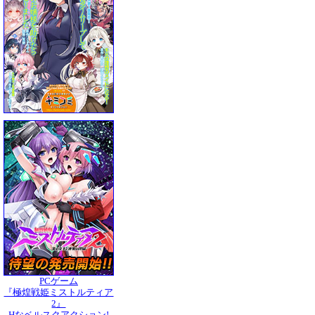
PCゲーム
『極煌戦姫ミストルティア
2』
Hなベルスクアクション!