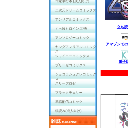
作家単行本 (成人向け)
二次元ドリームコミックス
アンリアルコミックス
立ち読
くっ殺ヒロインズ/他
アンソロジーコミック
アマゾンでの
ヤングアンリアルコミック
ス
シャイニーコミックス
電子
ブリーゼコミックス
ショコラシュクレコミック
ス
スリーズロゼ
ブラックチェリー
単話配信コミック
縦読み(成人向け)