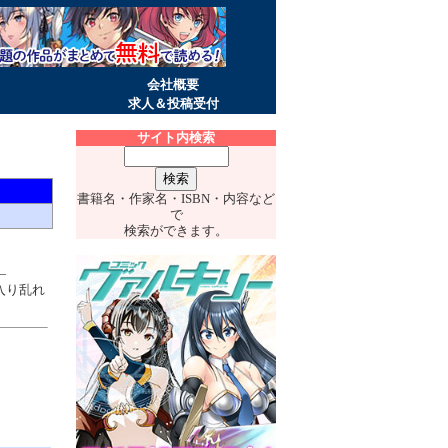
会社概要
求人＆投稿受付
サイト内検索
書籍名・作家名・ISBN・内容など
で
検索ができます。
―
入り乱れ