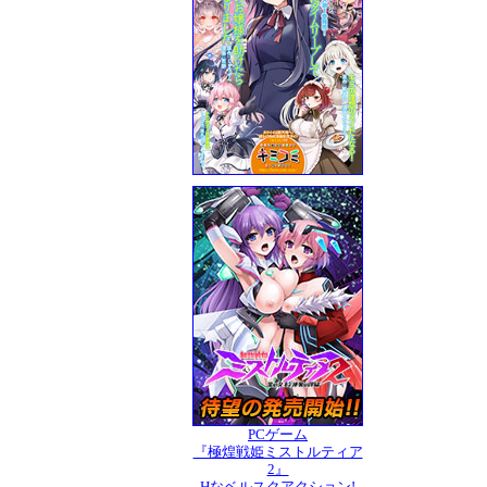
PCゲーム
『極煌戦姫ミストルティア
2』
Hなベルスクアクション!