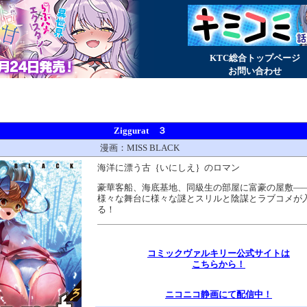
KTC総合トップページ
お問い合わせ
Ziggurat ３
漫画：MISS BLACK
海洋に漂う古｛いにしえ｝のロマン
豪華客船、海底基地、同級生の部屋に富豪の屋敷―
様々な舞台に様々な謎とスリルと陰謀とラブコメが
る！
コミックヴァルキリー公式サイトは
こちらから！
ニコニコ静画にて配信中！