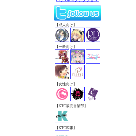
【成人向け】
【一般向け】
【女性向け】
【KTC販売営業部】
【KTC広報】