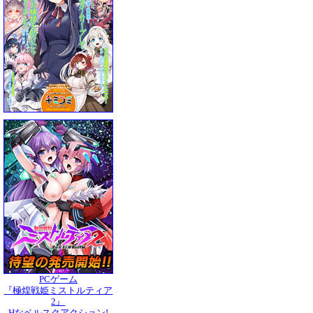
PCゲーム
『極煌戦姫ミストルティア
2』
Hなベルスクアクション!