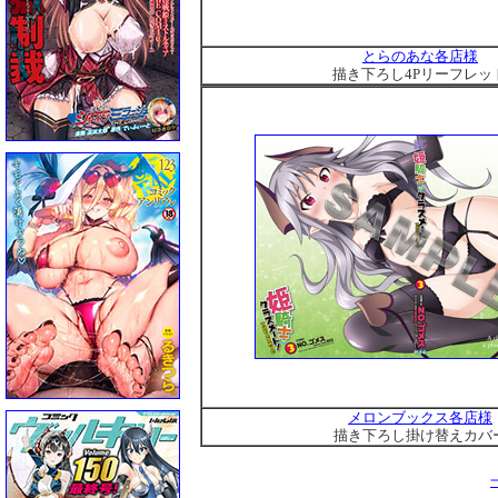
とらのあな各店様
描き下ろし4Pリーフレッ
メロンブックス各店様
描き下ろし掛け替えカバ