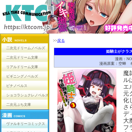
>>
戻る
二次元ドリームノベルズ
姫騎士がクラスメ
二次元ドリーム文庫
漫画：NO
漫画原案：空蝉 
リアルドリーム文庫
魔
ビギニングノベルズ
ル
エ
ピナノベルス
元
ショコラシュクレノベルズ
化
二次元ぷち文庫
さ
デ
大
ヴァルキリーコミックス
フ