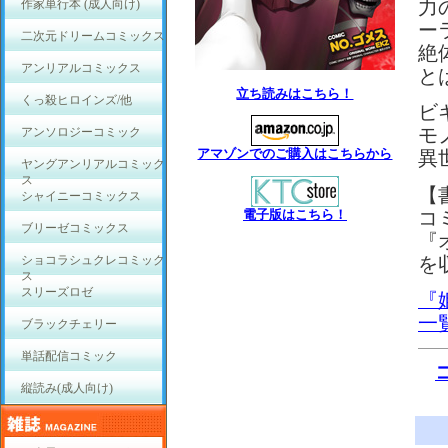
力
作家単行本 (成人向け)
ー
二次元ドリームコミックス
絶
アンリアルコミックス
と
立ち読みはこちら！
くっ殺ヒロインズ/他
ビ
モ
アンソロジーコミック
アマゾンでのご購入はこちらから
異
ヤングアンリアルコミック
ス
【
シャイニーコミックス
電子版はこちら！
コ
ブリーゼコミックス
『
を
ショコラシュクレコミック
ス
スリーズロゼ
『
一
ブラックチェリー
単話配信コミック
縦読み(成人向け)