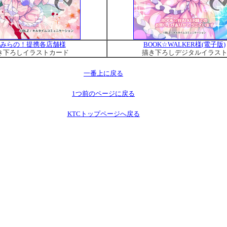
みらの！提携各店舗様
BOOK☆WALKER様(電子版)
き下ろしイラストカード
描き下ろしデジタルイラス
一番上に戻る
1つ前のページに戻る
KTCトップページへ戻る