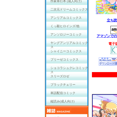
作家単行本 (成人向け)
二次元ドリームコミックス
アンリアルコミックス
立ち読
くっ殺ヒロインズ/他
アンソロジーコミック
アマゾンでの
ヤングアンリアルコミック
電子
ス
シャイニーコミックス
ブリーゼコミックス
ショコラシュクレコミック
ス
スリーズロゼ
ブラックチェリー
単話配信コミック
縦読み(成人向け)