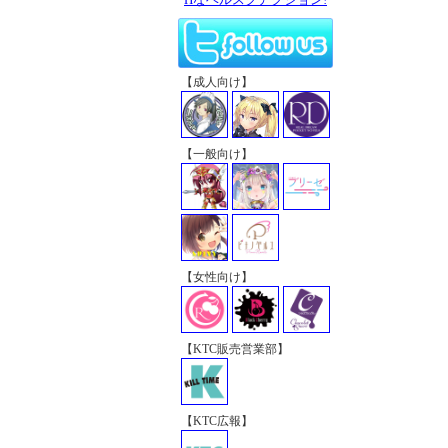
【成人向け】
【一般向け】
【女性向け】
【KTC販売営業部】
【KTC広報】