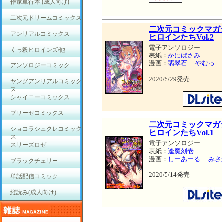
作家単行本 (成人向け)
二次元ドリームコミックス
二次元コミックマガ
アンリアルコミックス
ヒロインたちVol.2
電子アンソロジー
くっ殺ヒロインズ/他
表紙：
かにばさみ
漫画：
翡翠石
やむっ
アンソロジーコミック
2020/5/29発売
ヤングアンリアルコミック
ス
シャイニーコミックス
ブリーゼコミックス
二次元コミックマガ
ショコラシュクレコミック
ヒロインたちVol.1
ス
電子アンソロジー
スリーズロゼ
表紙：
逢魔刻壱
漫画：
しーあーる
みさ
ブラックチェリー
2020/5/14発売
単話配信コミック
縦読み(成人向け)