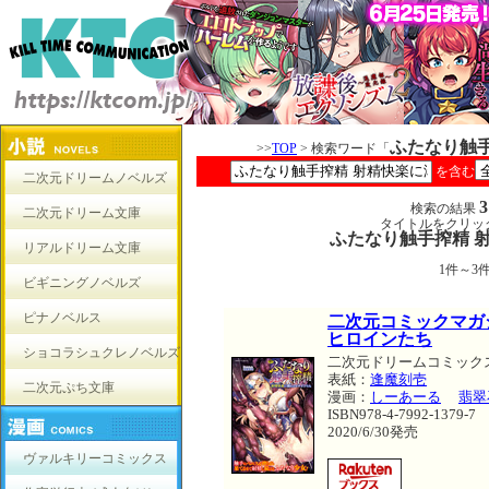
ふたなり触
>>
TOP
> 検索ワード「
を含む
二次元ドリームノベルズ
検索の結果
二次元ドリーム文庫
タイトルをクリッ
ふたなり触手搾精 
リアルドリーム文庫
1件～3
ビギニングノベルズ
ピナノベルス
二次元コミックマガ
ヒロインたち
ショコラシュクレノベルズ
二次元ドリームコミック
表紙：
逢魔刻壱
二次元ぷち文庫
漫画：
しーあーる
翡翠
ISBN978-4-7992-1379-7
2020/6/30発売
ヴァルキリーコミックス