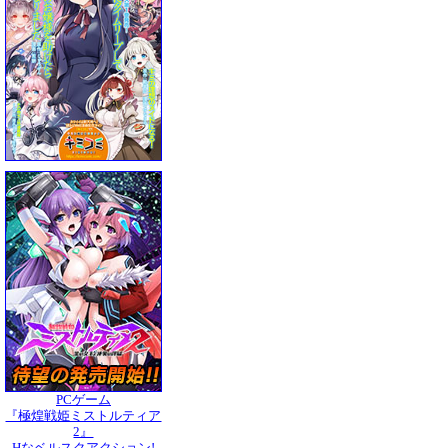
PCゲーム
『極煌戦姫ミストルティア
2』
Hなベルスクアクション!