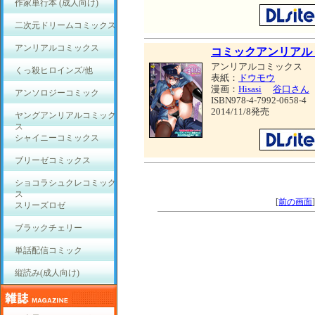
作家単行本 (成人向け)
二次元ドリームコミックス
アンリアルコミックス
コミックアンリアル
アンリアルコミックス
くっ殺ヒロインズ/他
表紙：
ドウモウ
漫画：
Hisasi
谷口さん
アンソロジーコミック
ISBN978-4-7992-0658-4
2014/11/8発売
ヤングアンリアルコミック
ス
シャイニーコミックス
ブリーゼコミックス
ショコラシュクレコミック
ス
[
前の画面
スリーズロゼ
ブラックチェリー
単話配信コミック
縦読み(成人向け)