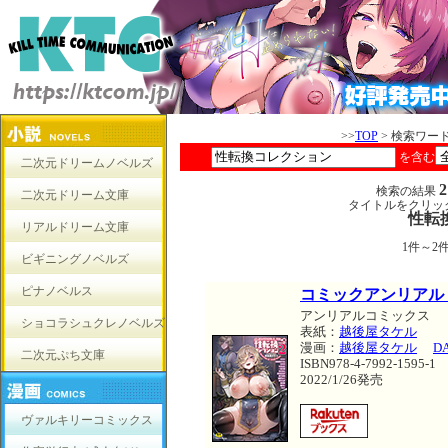
>>
TOP
> 検索ワー
を含む
二次元ドリームノベルズ
検索の結果
二次元ドリーム文庫
タイトルをクリッ
性転
リアルドリーム文庫
1件～2
ビギニングノベルズ
ピナノベルス
コミックアンリアル
アンリアルコミックス
ショコラシュクレノベルズ
表紙：
越後屋タケル
漫画：
越後屋タケル
D
二次元ぷち文庫
ISBN978-4-7992-1595-1
2022/1/26発売
ヴァルキリーコミックス