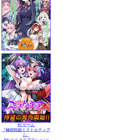
PCゲーム
『極煌戦姫ミストルティア
2』
Hなベルスクアクション!