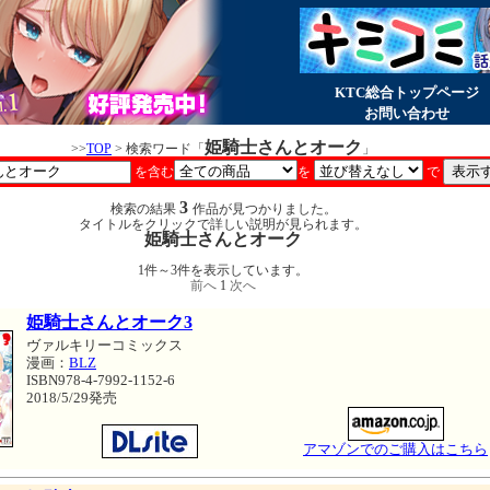
KTC総合トップページ
お問い合わせ
姫騎士さんとオーク
>>
TOP
> 検索ワード「
」
を含む
を
で
3
検索の結果
作品が見つかりました。
タイトルをクリックで詳しい説明が見られます。
姫騎士さんとオーク
1件～3件を表示しています。
前へ
1
次へ
姫騎士さんとオーク3
ヴァルキリーコミックス
漫画：
BLZ
ISBN978-4-7992-1152-6
2018/5/29発売
アマゾンでのご購入はこちら