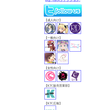
【成人向け】
【一般向け】
【女性向け】
【KTC販売営業部】
【KTC広報】