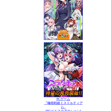
PCゲーム
『極煌戦姫ミストルティア
2』
Hなベルスクアクション!