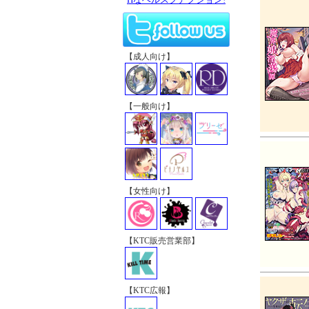
【成人向け】
【一般向け】
【女性向け】
【KTC販売営業部】
【KTC広報】