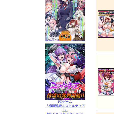
PCゲーム
『極煌戦姫ミストルティア
2』
Hなベルスクアクション!