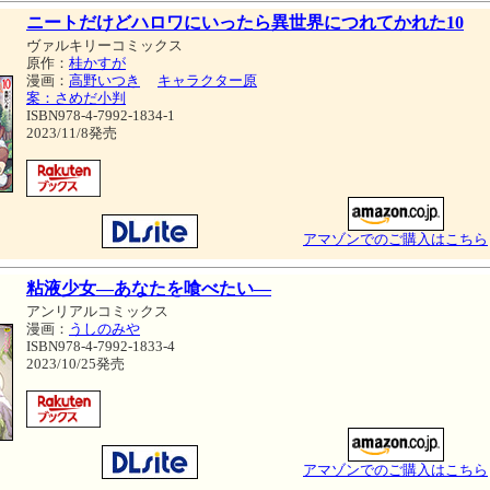
ニートだけどハロワにいったら異世界につれてかれた10
ヴァルキリーコミックス
原作：
桂かすが
漫画：
高野いつき
キャラクター原
案：さめだ小判
ISBN978-4-7992-1834-1
2023/11/8発売
アマゾンでのご購入はこちら
粘液少女―あなたを喰べたい―
アンリアルコミックス
漫画：
うしのみや
ISBN978-4-7992-1833-4
2023/10/25発売
アマゾンでのご購入はこちら