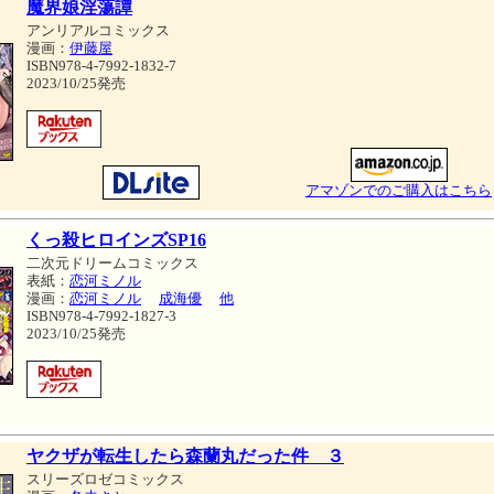
魔界娘淫蕩譚
アンリアルコミックス
漫画：
伊藤屋
ISBN978-4-7992-1832-7
2023/10/25発売
アマゾンでのご購入はこちら
くっ殺ヒロインズSP16
二次元ドリームコミックス
表紙：
恋河ミノル
漫画：
恋河ミノル
成海優
他
ISBN978-4-7992-1827-3
2023/10/25発売
ヤクザが転生したら森蘭丸だった件 ３
スリーズロゼコミックス