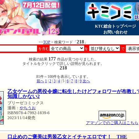
KTC総合トップページ
お問い合わせ
218
>>
TOP
> 検索ワード「
」
を含む
を
で
177
検索の結果
作品が見つかりました。
タイトルをクリックで詳しい説明が見られます。
218
81件～100件を表示しています。
前へ
1
|
2
|
3
|
4
| 5 |
6
|
7
|
8
|
9
次へ
乙女ゲームの悪役令嬢に転生したけどフォロワーが布教し
知識しかない2
ブリーゼコミックス
漫画：
やちうお
ISBN978-4-7992-1839-6
2023/11/14発売
アマゾンでのご購入はこちら
口止めのご褒美は男装乙女とイチャエロです！ THE