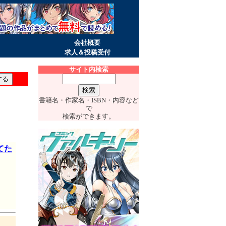
会社概要
求人＆投稿受付
サイト内検索
書籍名・作家名・ISBN・内容など
で
検索ができます。
てた