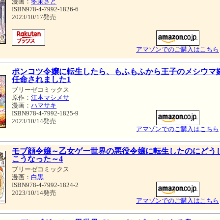
漫画：
冬未さと
ISBN978-4-7992-1826-6
2023/10/17発売
アマゾンでのご購入はこちら
ポンコツ令嬢に転生したら、もふもふから王子のメシウマ
任命されました1
ブリーゼコミックス
原作：
江本マシメサ
漫画：
ハマサキ
ISBN978-4-7992-1825-9
2023/10/14発売
アマゾンでのご購入はこちら
モブ顔令嬢～乙女ゲー世界の悪役令嬢に転生したのにどう
こうなった～4
ブリーゼコミックス
漫画：
白黒
ISBN978-4-7992-1824-2
2023/10/14発売
アマゾンでのご購入はこちら