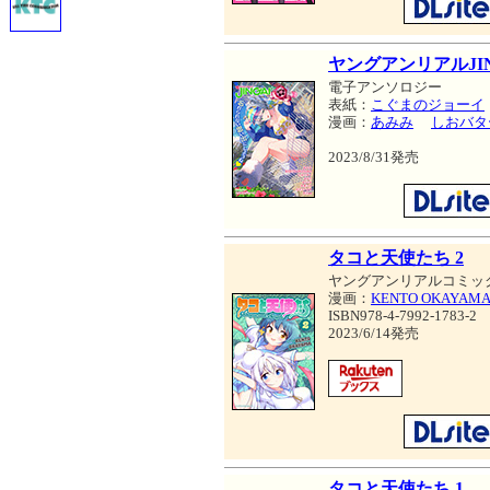
ヤングアンリアルJINGA
電子アンソロジー
表紙：
こぐまのジョーイ
漫画：
あみみ
しおバタ
2023/8/31発売
タコと天使たち 2
ヤングアンリアルコミッ
漫画：
KENTO OKAYAM
ISBN978-4-7992-1783-2
2023/6/14発売
タコと天使たち 1