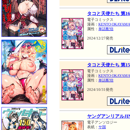
タコと天使たち 第1
電子コミックス
漫画：
KENTO OKAYAM
属性：
単話配信
2024/12/27発売
タコと天使たち 第1
電子コミックス
漫画：
KENTO OKAYAM
属性：
単話配信
2024/10/31発売
ヤングアンリアルJINGA
電子アンソロジー
表紙：
サ国