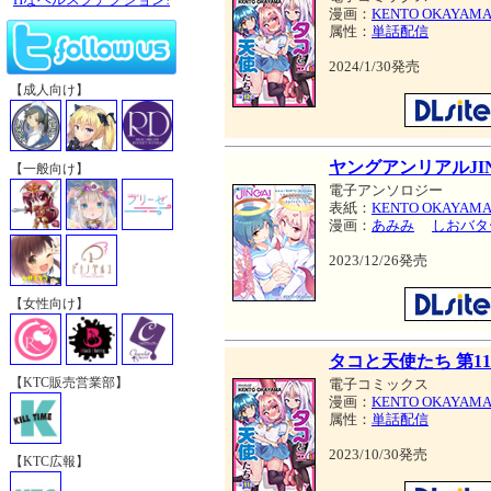
漫画：
KENTO OKAYAM
属性：
単話配信
2024/1/30発売
【成人向け】
ヤングアンリアルJINGA
【一般向け】
電子アンソロジー
表紙：
KENTO OKAYAM
漫画：
あみみ
しおバタ
2023/12/26発売
【女性向け】
タコと天使たち 第1
【KTC販売営業部】
電子コミックス
漫画：
KENTO OKAYAM
属性：
単話配信
2023/10/30発売
【KTC広報】