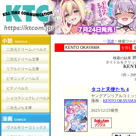
>>
TOP
> 検索ワー
を含む
二次元ドリームノベルズ
3
検索の結果
二次元ドリーム文庫
タイトルをクリッ
KEN
リアルドリーム文庫
1件～2
ビギニングノベルズ
ピナノベルス
タコと天使たち 4
ヤングアンリアルコミッ
ショコラシュクレノベルズ
漫画：
KENTO OKAYAM
二次元ぷち文庫
2025/12/25発売
ヴァルキリーコミックス