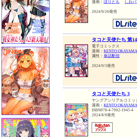
漫画：
ほりとも
しおバ
2024/9/26発売
タコと天使たち 第1
電子コミックス
漫画：
KENTO OKAYAM
属性：
単話配信
2024/9/3発売
タコと天使たち 3
ヤングアンリアルコミッ
漫画：
KENTO OKAYAM
ISBN978-4-7992-1945-4
2024/8/9発売