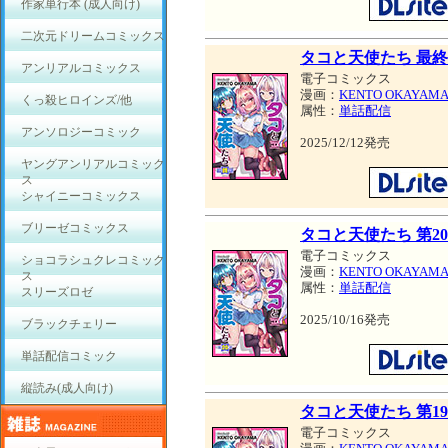
作家単行本 (成人向け)
二次元ドリームコミックス
タコと天使たち 最
アンリアルコミックス
電子コミックス
漫画：
KENTO OKAYAM
くっ殺ヒロインズ/他
属性：
単話配信
アンソロジーコミック
2025/12/12発売
ヤングアンリアルコミック
ス
シャイニーコミックス
ブリーゼコミックス
タコと天使たち 第2
電子コミックス
ショコラシュクレコミック
漫画：
KENTO OKAYAM
ス
属性：
単話配信
スリーズロゼ
2025/10/16発売
ブラックチェリー
単話配信コミック
縦読み(成人向け)
タコと天使たち 第1
電子コミックス