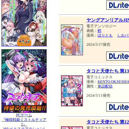
ヤングアンリアルJINGA
電子アンソロジー
表紙：
鱈
漫画：
ほりとも
しおバ
2024/5/17発売
タコと天使たち 第1
電子コミックス
漫画：
KENTO OKAYAM
属性：
単話配信
2024/5/11発売
PCゲーム
『極煌戦姫ミストルティア
タコと天使たち 第1
2』
電子コミックス
Hなベルスクアクション!