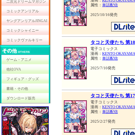
漫画：
KENTO OKAYAM
二次元ドリームマガジン
属性：
単話配信
コミックアンリアル
2025/10/16発売
ヤングアンリアルJINGAI
コミックシャイニー
コミックヴァルキリー
タコと天使たち 第1
電子コミックス
漫画：
KENTO OKAYAM
属性：
単話配信
ゲーム・アニメ
2025/7/10発売
他社OVA
フィギュア・グッズ
書籍・その他
タコと天使たち 第1
ダウンロード販売
電子コミックス
漫画：
KENTO OKAYAM
属性：
単話配信
2025/2/27発売