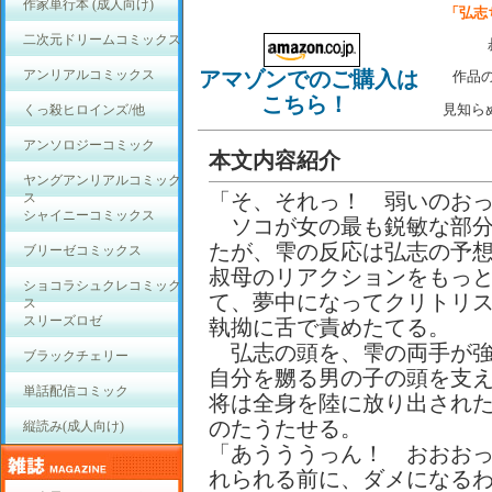
作家単行本 (成人向け)
「弘志
二次元ドリームコミックス
アンリアルコミックス
アマゾンでのご購入は
作品
こちら！
見知ら
くっ殺ヒロインズ/他
アンソロジーコミック
本文内容紹介
ヤングアンリアルコミック
「そ、それっ！ 弱いのお
ス
シャイニーコミックス
ソコが女の最も鋭敏な部分
たが、雫の反応は弘志の予
ブリーゼコミックス
叔母のリアクションをもっ
ショコラシュクレコミック
て、夢中になってクリトリ
ス
スリーズロゼ
執拗に舌で責めたてる。
弘志の頭を、雫の両手が強
ブラックチェリー
自分を嬲る男の子の頭を支
単話配信コミック
将は全身を陸に放り出され
のたうたせる。
縦読み(成人向け)
「あうううっん！ おおお
れられる前に、ダメになるわ