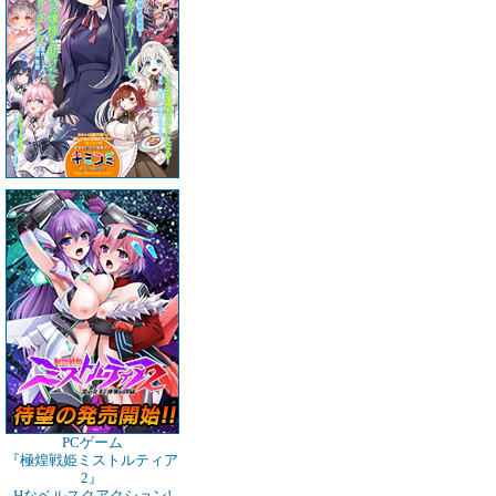
PCゲーム
『極煌戦姫ミストルティア
2』
Hなベルスクアクション!