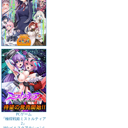
PCゲーム
『極煌戦姫ミストルティア
2』
Hなベルスクアクション!