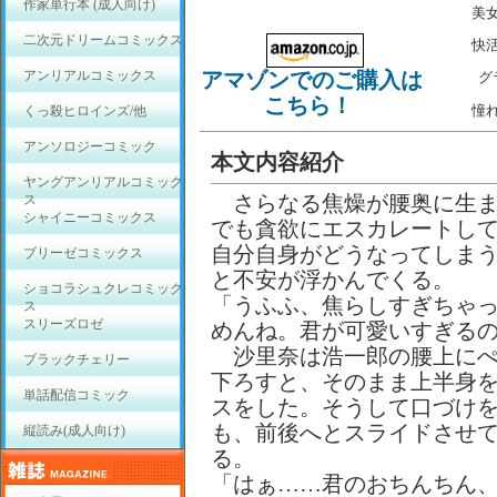
作家単行本 (成人向け)
美
二次元ドリームコミックス
快
アンリアルコミックス
アマゾンでのご購入は
グ
こちら！
憧
くっ殺ヒロインズ/他
アンソロジーコミック
本文内容紹介
ヤングアンリアルコミック
さらなる焦燥が腰奥に生ま
ス
シャイニーコミックス
でも貪欲にエスカレートし
自分自身がどうなってしま
ブリーゼコミックス
と不安が浮かんでくる。
ショコラシュクレコミック
「うふふ、焦らしすぎちゃ
ス
スリーズロゼ
めんね。君が可愛いすぎる
沙里奈は浩一郎の腰上にぺ
ブラックチェリー
下ろすと、そのまま上半身
単話配信コミック
スをした。そうして口づけ
も、前後へとスライドさせ
縦読み(成人向け)
る。
「はぁ……君のおちんちん