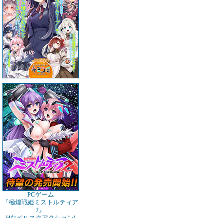
PCゲーム
『極煌戦姫ミストルティア
2』
Hなベルスクアクション!