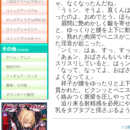
二次元ドリームマガジン
ゃ、なくなったんだね」
「うぅン、そうよ。直くん
コミックアンリアル
ったのよ。おめでとう。ほ
ヤングアンリアルJINGAI
眉間に艶めかしく皺を寄せ
と、ゆっくりと腰を上下に
コミックシャイニー
ッ、熟れた肉洞でペニスが
コミックヴァルキリー
た淫音が起こった。
「ンくッ、はぁ、すっ、す
「あぁン、おばさんもいい
ゲーム・アニメ
スリスリしていると、はぅ
他社OVA
「なって、なってよ、おば
よくなってぇ」
フィギュア・グッズ
祥子が腰をゆったりと上下
書籍・その他
貫かれた。ビクンッとペニ
ダウンロード販売
く絡みつく膣襞を圧しやっ
迫り来る射精感を必死にや
乳をタプタプと揺さぶるよ
1つ