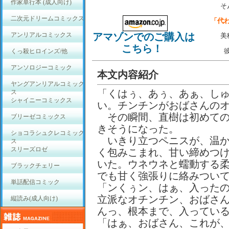
作家単行本 (成人向け)
そ
二次元ドリームコミックス
「代
アンリアルコミックス
アマゾンでのご購入は
美
こちら！
くっ殺ヒロインズ/他
アンソロジーコミック
本文内容紹介
ヤングアンリアルコミック
「くはぅ、あぅ、あぁ、し
ス
シャイニーコミックス
い。チンチンがおばさんのオ
その瞬間、直樹は初めての
ブリーゼコミックス
きそうになった。
ショコラシュクレコミック
いきり立つペニスが、温か
ス
スリーズロゼ
く包みこまれ、甘い締めつ
いた。ウネウネと蠕動する
ブラックチェリー
でも甘く強張りに絡みつい
単話配信コミック
「ンくぅン、はぁ、入った
立派なオチンチン、おばさ
縦読み(成人向け)
んっ、根本まで、入ってい
「はぁ、おばさん、これが