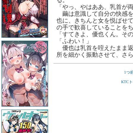
る。
「やっ、やはああ、乳首が
繭は意識して自分の快感を
也に、きちんと女を悦ばせ
の手で歓喜していることを
「すてきよ、優也くん。そ
「ふわい！」
優也は乳首を咥えたまま返
所を細かく振動させて、さ
1つ
KTC