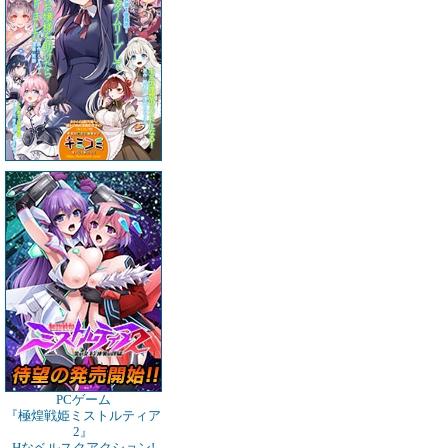
PCゲーム
『極煌戦姫ミストルティア
2』
Hなベルスクアクション!