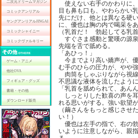
二次元ドリームマガジン
使えない右手のかわりに、
目も鼻も口も、やわらかい
コミックアンリアル
先にだけ、他とは異なる硬
ヤングアンリアルJINGAI
に、優也は胸の内で喝采を
（乳首だ！ 勃起してる乳
コミックシャイニー
すぐさま感動と驚嘆の源泉
コミックヴァルキリー
先端を舌で舐める。
「あひっ！」
今までより高い嬌声が、優
ゲーム・アニメ
む手のひらの圧力が、やや
他社OVA
肉筒をしゃぶりながら視線
不思議な液体を流したよう
フィギュア・グッズ
「乳首を舐められて、あん
書籍・その他
しっとりした歓喜の声を耳
ダウンロード販売
れる思いがする。強い欲望
（繭さんをもっと感じさせ
い！）
優也は左手の指で、右の勃
いように注意しながら、親