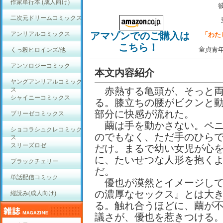
作家単行本 (成人向け)
二次元ドリームコミックス
アンリアルコミックス
アマゾンでのご購入は
「わた
こちら！
童貞青
くっ殺ヒロインズ/他
アンソロジーコミック
本文内容紹介
ヤングアンリアルコミック
赤熱する亀頭が、そっと両
ス
シャイニーコミックス
る。膝立ちの腰がビクンと
部分に快感が流れた。
ブリーゼコミックス
繭は手を動かさない。ペニ
ショコラシュクレコミック
のでもなく、ただ手のひら
ス
スリーズロゼ
だけ。まるで幼い女児が心
に、たいせつな人形を抱く
ブラックチェリー
だ。
単話配信コミック
優也が漠然とイメージして
の濃厚なセックス』とは大
縦読み(成人向け)
る。触れ合うほどに、繭が
議さが、優也を惹きつける