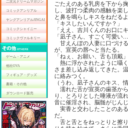
二次元ドリームマガジン
ごたえのある乳房を下から
し、波打つ柔肉の感触を楽
コミックアンリアル
と鼻を鳴らしキスをねだる
ヤングアンリアルJINGAI
「キスしたいんですか？」
コミックシャイニー
「ええ、吉川くんのお口に
「凪子さん、すごく可愛い
コミックヴァルキリー
甘えんぼの人妻に口づける
が、宣英の唇へと当たる。
「ねぇ、お願い、舌も頂戴
ゲーム・アニメ
熱に浮かされたように囁く
他社OVA
さま差し込み返してきた。
フィギュア・グッズ
に絡みつく。
（うわ、凪子さんのキス、
書籍・その他
濡れた舌が宣英の歯茎から
ダウンロード販売
り、とろりとした唾液が流
音に催淫され、脳髄がじん
実香と交わしたことのある
だ。
舌と舌とをねっとりと擦り