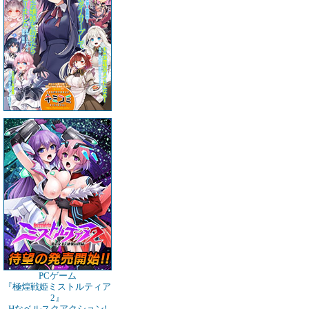
PCゲーム
『極煌戦姫ミストルティア
2』
Hなベルスクアクション!