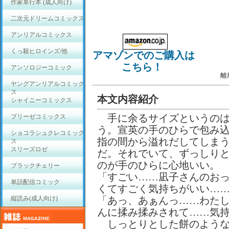
作家単行本 (成人向け)
二次元ドリームコミックス
アンリアルコミックス
くっ殺ヒロインズ/他
アマゾンでのご購入は
こちら！
アンソロジーコミック
離
ヤングアンリアルコミック
ス
本文内容紹介
シャイニーコミックス
手に余るサイズというのは
ブリーゼコミックス
う。宣英の手のひらで包み
ショコラシュクレコミック
指の間から溢れだしてしま
ス
スリーズロゼ
だ。それでいて、ずっしり
のが手のひらに心地いい。
ブラックチェリー
「すごい……凪子さんのお
単話配信コミック
くてすごく気持ちがいい…
縦読み(成人向け)
「あっ、あぁんっ……わた
んに揉み揉みされて……気
しっとりとした餅のような