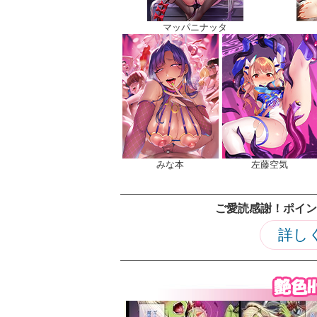
マッパニナッタ
みな本
左藤空気
ご愛読感謝！ポイン
詳し