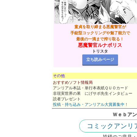
童貞を取り締まる悪魔警官が
手錠型コックリングや魅了能力で
最後の一滴まで搾り取る！
悪魔警官ルナポリス
トリスタ
立ち読みページ
その他
おすすめソフト情報局
アンリアル本誌・単行本表紙ＱＵＯカード
非現実世界の果 にげサポ先生インタビュー
読者プレゼント
投稿・持ち込み・アンリアル大賞募集中！
Ｗｅｂアン
コミックアンリ
皆様のご意見・