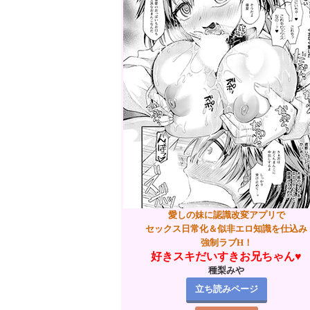
愛しの妹に認識改変アプリで
セックス日常化＆似非エロ知識を仕込み
強制ラブH！
好きスキだいすきお兄ちゃん♥
種梨みや
立ち読みページ