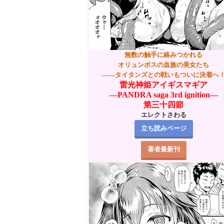
無数の触手に絡みつかれる
オリュンポスの血族の美女たち
――タイタンズとの戦いもついに決着へ
雷光神姫アイギスマギア
―PANDRA saga 3rd ignition―
第三十四節
エレクトさわる
立ち読みページ
著者最新刊