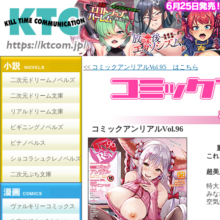
<<
コミックアンリアルVol.95 はこちら
二次元ドリームノベルズ
二次元ドリーム文庫
リアルドリーム文庫
ビギニングノベルズ
コミックアンリアルVol.96
ピナノベルス
これ
ショコラシュクレノベルズ
超美
二次元ぷち文庫
特大
みな
空気
ヴァルキリーコミックス