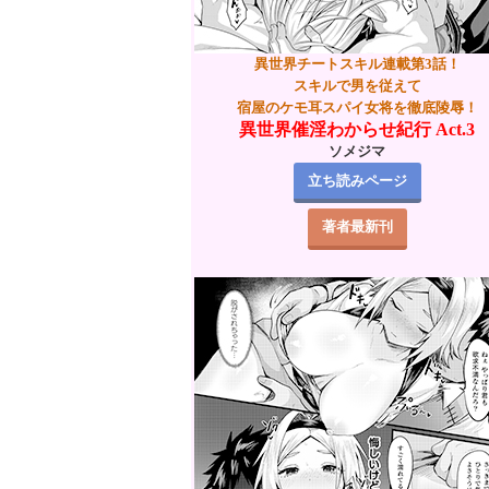
異世界チートスキル連載第3話！
スキルで男を従えて
宿屋のケモ耳スパイ女将を徹底陵辱！
異世界催淫わからせ紀行 Act.3
ソメジマ
立ち読みページ
著者最新刊