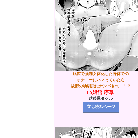
娼館で強制女体化した身体での
オナニーにハマっていたら
故郷の幼馴染にナンパされ…！？
TS娼館-序章-
越後屋タケル
立ち読みページ