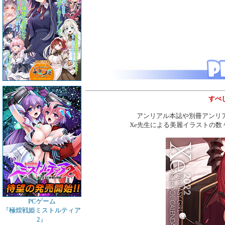
すぺ
アンリアル本誌や別冊アンリ
Xe先生による美麗イラストの
PCゲーム
『極煌戦姫ミストルティア
2』