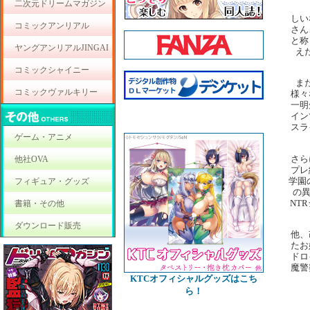
二次元ドリームマガジン
しい
コミックアンリアル
さん
と称
ヤングアンリアルJINGAI
え
コミックシャイニー
ま
コミックヴァルキリー
様々
一明
イン
スラ
ゲーム・アニメ
さら
他社OVA
プレ
学園
フィギュア・グッズ
の
NT
書籍・その他
ダウンロード販売
他、
たお
ドロ
魔警
KTCオフィシャルグッズはこち
ら！