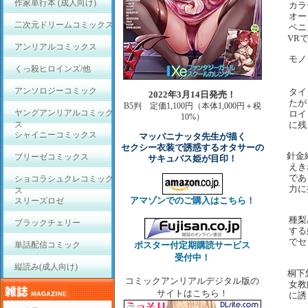
作家単行本 (成人向け)
カラ
オー
二次元ドリームコミックス
ペニ
VR
アンリアルコミックス
モノ
くっ殺ヒロインズ/他
アンソロジーコミック
タイ
2022年3月14日発売！
たが
B5判 定価1,100円（本体1,000円＋税
ヤングアンリアルコミック
ロイ
10%）
に残
ス
シャイニーコミックス
マッパニナッタ先生が描く
セクシー衣装で誘惑するオタサーの
針金
ブリーゼコミックス
サキュバス姫が目印！
えき
であ
ショコラシュクレコミック
力に
ス
アマゾンでのご購入はこちら！
スリーズロゼ
種梨
ブラックチェリー
する
でセ
単話配信コミック
ポスター付定期購読サービス
受付中！
縦読み(成人向け)
桐下
コミックアンリアルデジタル版の
女教
サイトはこちら！
に誘