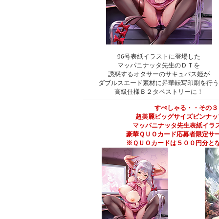
96号表紙イラストに登場した
マッパニナッタ先生のＤＴを
誘惑するオタサーのサキュバス姫が
ダブルスエード素材に昇華転写印刷を行
高級仕様Ｂ２タペストリーに！
すぺしゃる・・その３
超美麗ビッグサイズピンナ
マッパニナッタ先生表紙イ
豪華ＱＵＯカード応募者限定サ
※ＱＵＯカードは５００円分と