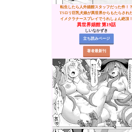
転生したら人外娼館スタッフだった件！
TSロリ巨乳犬娘が異世界からもたらされ
イメクラナースプレイでうれしょん絶頂
異世界娼館 第19話
しいなかずき
立ち読みページ
著者最新刊