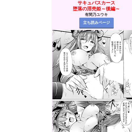
サキュバスカース
堕落の淫売姫～後編～
有間乃ユウキ
立ち読みページ