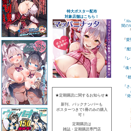
特大ポスター配布
対象店舗はこちら！
『A
闇の
『
愛
『
魔
『
レ
『
魂
『
『
さ
★定期購読に関するお知らせ★
『
発
新刊、バックナンバーも
ポスターつきで1冊のみの購入
可！
定期購読は
雑誌・定期購読専門店