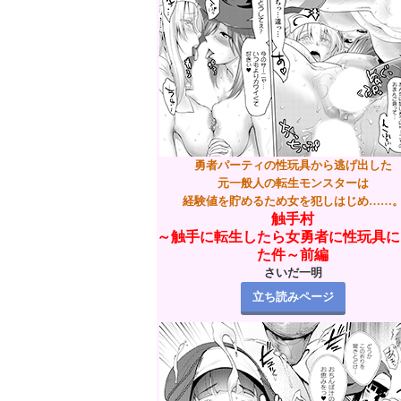
勇者パーティの性玩具から逃げ出した
元一般人の転生モンスターは
経験値を貯めるため女を犯しはじめ……
触手村
～触手に転生したら女勇者に性玩具に
た件～前編
さいだ一明
立ち読みページ