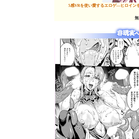
5感VRを使い愛するエロゲ―ヒロイ
無