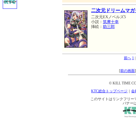
二次元ドリームマガ
二次元EXノベルズ5
小説：
筑摩十幸
挿絵：
助三郎
前へ
1
[
前の画面
© KILL TIME CO
KTC総合トップページ
｜
会
このサイトはリンクフリーです。 
バナー