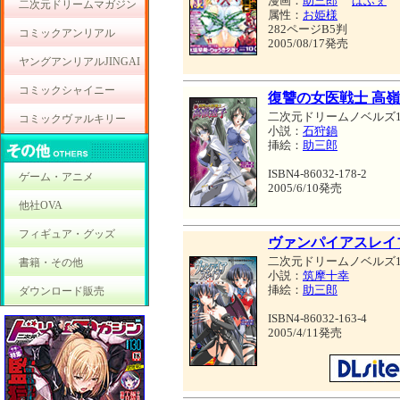
漫画：
助三郎
ぱふぇ
二次元ドリームマガジン
属性：
お姫様
282ページB5判
コミックアンリアル
2005/08/17発売
ヤングアンリアルJINGAI
コミックシャイニー
復讐の女医戦士 高
二次元ドリームノベルズ1
コミックヴァルキリー
小説：
石狩鍋
挿絵：
助三郎
ISBN4-86032-178-2
ゲーム・アニメ
2005/6/10発売
他社OVA
フィギュア・グッズ
ヴァンパイアスレイ
二次元ドリームノベルズ1
書籍・その他
小説：
筑摩十幸
挿絵：
助三郎
ダウンロード販売
ISBN4-86032-163-4
2005/4/11発売