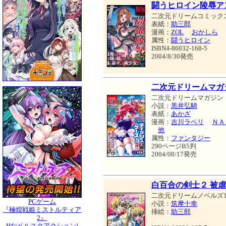
闘うヒロイン陵辱ア
二次元ドリームコミック
表紙：
助三郎
漫画：
ZOL
おかしら
属性：
闘うヒロイン
ISBN4-86032-168-5
2004/8/30発売
二次元ドリームマガジン 
二次元ドリームマガジン
小説：
黒井弘騎
表紙：
あかざ
漫画：
吉川ラベリ
ＮＡ
他
属性：
ファンタジー
290ページB5判
2004/08/17発売
白百合の剣士２ 被
二次元ドリームノベルズ1
PCゲーム
小説：
筑摩十幸
『極煌戦姫ミストルティア
挿絵：
助三郎
2』
Hなベルスクアクション!