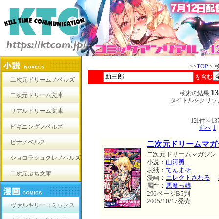
>>
TOP
> 
を含む
二次元ドリームノベルズ
1
検索の結果
二次元ドリーム文庫
タイトルをクリッ
リアルドリーム文庫
121件～
ビギニングノベルズ
前へ
1
ピナノベルス
二次元ドリームマガジン 
二次元ドリームマガジン
ショコラシュクレノベルズ
小説：
山河勇
表紙：
てんまそ
二次元ぷち文庫
漫画：
エレクトさわる
属性：
悪魔っ娘
296ページB5判
2005/10/17発売
ヴァルキリーコミックス