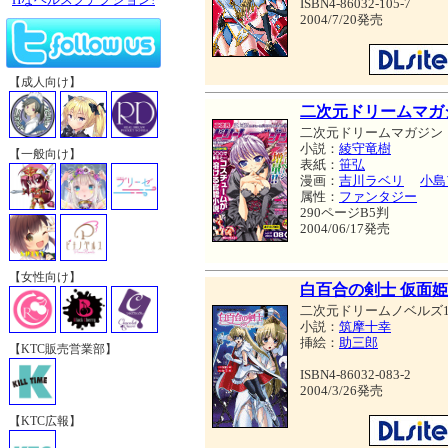
ISBN4-86032-105-7
2004/7/20発売
【成人向け】
二次元ドリームマガジン 
二次元ドリームマガジン
小説：
綾守竜樹
【一般向け】
表紙：
笹弘
漫画：
吉川ラベリ
小島
属性：
ファンタジー
290ページB5判
2004/06/17発売
【女性向け】
白百合の剣士 仮面
二次元ドリームノベルズ1
小説：
筑摩十幸
挿絵：
助三郎
【KTC販売営業部】
ISBN4-86032-083-2
2004/3/26発売
【KTC広報】