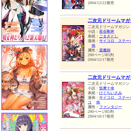
2004/12/22発売
二次元ドリームマガジン 
二次元ドリームマガジン
小説：
長谷剛丼
表紙：
ごまさとし
漫画：
サイコロ ステー
他
属性：
退魔師
290ページB5判
2004/12/17発売
二次元ドリームマガジン 
二次元ドリームマガジン
小説：
筑摩十幸
表紙：
ひぐちいさみ
漫画：
サイコロ ステー
コ
他
属性：
ファンタジー
290ページB5判
2004/10/17発売