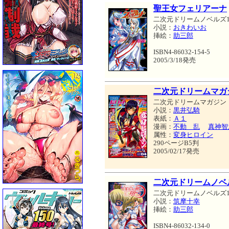
聖王女フェリアーナ
二次元ドリームノベルズ1
小説：
おきわいお
挿絵：
助三郎
ISBN4-86032-154-5
2005/3/18発売
二次元ドリームマガジン 
二次元ドリームマガジン
小説：
黒井弘騎
表紙：
Ａ１
漫画：
不動 乱
真神智
属性：
変身ヒロイン
290ページB5判
2005/02/17発売
二次元ドリームノベ
二次元ドリームノベルズ1
小説：
筑摩十幸
挿絵：
助三郎
ISBN4-86032-134-0