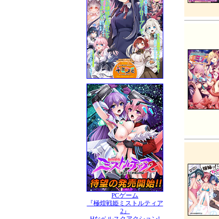
PCゲーム
『極煌戦姫ミストルティア
2』
Hなベルスクアクション!