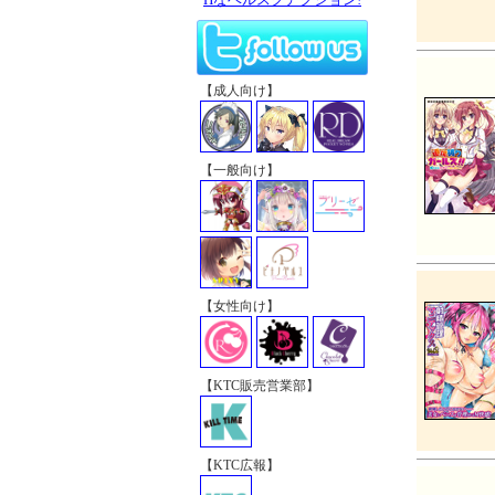
【成人向け】
【一般向け】
【女性向け】
【KTC販売営業部】
【KTC広報】