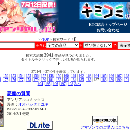
KTC総合トップページ
お問い合わせ
F
>>
TOP
> 検索ワード「
」
を含む
を
で
3941
検索の結果
作品が見つかりました。
タイトルをクリックで詳しい説明が見られます。
F
3721件～3740件を表示しています。
1
|
152
|
153
|
154
|
155
|
156
|
157
|
158
|
159
|
160
|
161
|
162
|
163
|
164
|
165
|
166
|
167
|
168
4
|
175
|
176
|
177
|
178
|
179
|
180
|
181
|
182
|
183
|
184
|
185
|
186
| 187 |
188
|
189
|
190
|
191
194
|
195
|
196
|
197
|
198
次へ
悪魔の質問
アンリアルコミックス
漫画：
オオハシタカユキ
ISBN978-4-7992-0534-1
2014/2/1発売
アマゾンでのご購入はこちら