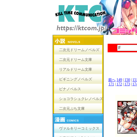
二次元ドリームノベルズ
二次元ドリーム文庫
リアルドリーム文庫
ビギニングノベルズ
前へ
149
|
150
|
15
171
|
172
|
173
|
17
ピナノベルス
ショコラシュクレノベルズ
二次元ぷち文庫
ヴァルキリーコミックス