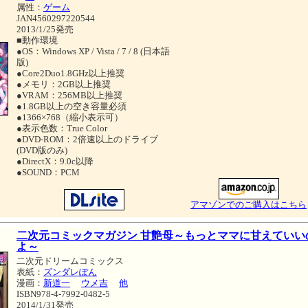
属性：
ゲーム
JAN4560297220544
2013/1/25発売
■動作環境
●OS：Windows XP / Vista / 7 / 8 (日本語
版)
●Core2Duo1.8GHz以上推奨
●メモリ：2GB以上推奨
●VRAM：256MB以上推奨
●1.8GB以上の空き容量必須
●1366×768（縮小表示可）
●表示色数：True Color
●DVD-ROM：2倍速以上のドライブ
(DVD版のみ)
●DirectX：9.0c以降
●SOUND：PCM
アマゾンでのご購入はこちら
二次元コミックマガジン 甘艶母～もっとママに甘えていい
よ～
二次元ドリームコミックス
表紙：
ズンダレぽん
漫画：
新道一
ウメ吉
他
ISBN978-4-7992-0482-5
2014/1/31発売