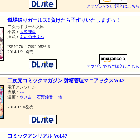
アマゾンでのご購入はこちら
道場破りガールズ!!負けたら子作りいたしますっ！
二次元ドリーム文庫
小説：
大熊狸喜
挿絵：
あいのせりん
ISBN978-4-7992-0526-6
2014/1/21発売
アマゾンでのご購入はこちら
二次元コミックマガジン 射精管理マニアックスVol.2
電子アンソロジー
表紙：
stem
漫画：
ウメ吉
石野鐘音
他
2014/1/19発売
コミックアンリアル Vol.47