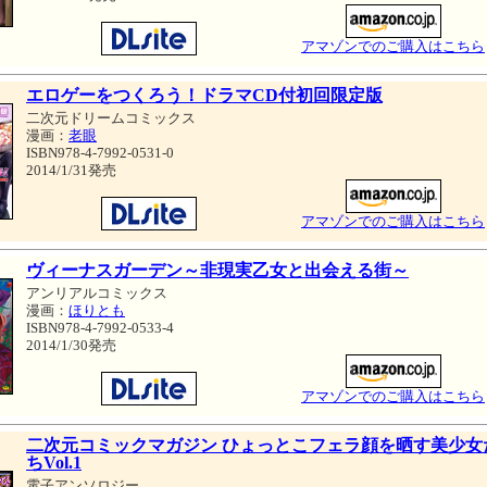
アマゾンでのご購入はこちら
エロゲーをつくろう！ドラマCD付初回限定版
二次元ドリームコミックス
漫画：
老眼
ISBN978-4-7992-0531-0
2014/1/31発売
アマゾンでのご購入はこちら
ヴィーナスガーデン～非現実乙女と出会える街～
アンリアルコミックス
漫画：
ほりとも
ISBN978-4-7992-0533-4
2014/1/30発売
アマゾンでのご購入はこちら
二次元コミックマガジン ひょっとこフェラ顔を晒す美少女
ちVol.1
電子アンソロジー