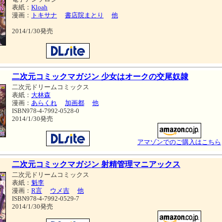
表紙：
Kloah
漫画：
トキサナ
書店院まとり
他
2014/1/30発売
二次元コミックマガジン 少女はオークの交尾奴隷
二次元ドリームコミックス
表紙：
大林森
漫画：
あらくれ
加画都
他
ISBN978-4-7992-0528-0
2014/1/30発売
アマゾンでのご購入はこちら
二次元コミックマガジン 射精管理マニアックス
二次元ドリームコミックス
表紙：
魁李
漫画：
R言
ウメ吉
他
ISBN978-4-7992-0529-7
2014/1/30発売