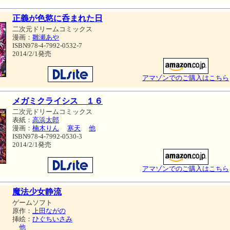
正義が色慾に呑まれた日
二次元ドリームコミックス
漫画：
雛瀬あや
ISBN978-4-7992-0532-7
2014/2/1発売
アマゾンでのご購入はこちら
メガミクライシス １６
二次元ドリームコミックス
表紙：
高浜太郎
漫画：
楠木りん
寒天
他
ISBN978-4-7992-0530-3
2014/2/1発売
アマゾンでのご購入はこちら
魔法少女静流
ゲームソフト
原作：
上田ながの
挿絵：
ひぐちいさみ
他