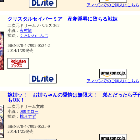
アマゾンでのご購入はこちら
クリスタルセイバーミア 産卵淫辱に堕ちる戦姫
二次元ドリームノベルズ 362
小説：
火村龍
挿絵：
くろいわしんじ
ISBN978-4-7992-0524-2
2014/1/29発売
アマゾンでのご購入はこちら
嫁姉ッ！ お姉ちゃんの愛情は無限大！ 弟とだったら子
もOK！
二次元ドリーム文庫
小説：
089タロー
挿絵：
桃月すず
ISBN978-4-7992-0525-9
2014/1/25発売