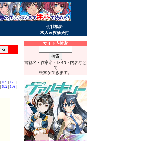
会社概要
求人＆投稿受付
サイト内検索
書籍名・作家名・ISBN・内容など
で
検索ができます。
|
169
|
170
|
|
192
|
193
|