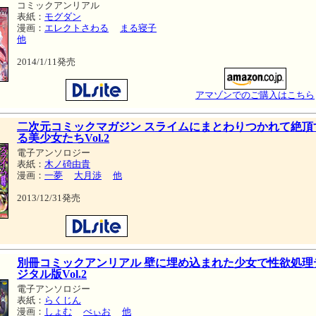
コミックアンリアル
表紙：
モグダン
漫画：
エレクトさわる
まる寝子
他
2014/1/11発売
アマゾンでのご購入はこちら
二次元コミックマガジン スライムにまとわりつかれて絶頂
る美少女たちVol.2
電子アンソロジー
表紙：
木ノ碕由貴
漫画：
一夢
大月渉
他
2013/12/31発売
別冊コミックアンリアル 壁に埋め込まれた少女で性欲処理
ジタル版Vol.2
電子アンソロジー
表紙：
らくじん
漫画：
しょむ
べぃお
他