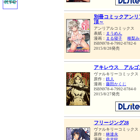
別冊コミックアンリア
頂～
アンリアルコミックス
表紙：
まうめん
漫画：
まる寝子
種梨み
ISBN978-4-7992-0782-6
2015/8/28発売
アキレウス アルゴ
ヴァルキリーコミックス
原作：
鉄人
漫画：
藤田かくじ
ISBN978-4-7992-0784-0
2015/8/27発売
フリージング28
ヴァルキリーコミックス
原作：
林達永
漫画：
金光鉉