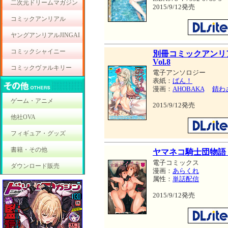
二次元ドリームマガジン
2015/9/12発売
コミックアンリアル
ヤングアンリアルJINGAI
コミックシャイニー
別冊コミックアンリ
Vol.8
コミックヴァルキリー
電子アンソロジー
表紙：
ばん！
漫画：
AHOBAKA
錆わ
ゲーム・アニメ
2015/9/12発売
他社OVA
フィギュア・グッズ
書籍・その他
ヤマネコ騎士団物語
電子コミックス
ダウンロード販売
漫画：
あらくれ
属性：
単話配信
2015/9/12発売