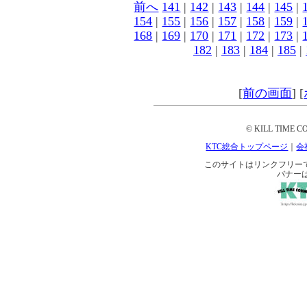
前へ
141
|
142
|
143
|
144
|
145
|
154
|
155
|
156
|
157
|
158
|
159
|
168
|
169
|
170
|
171
|
172
|
173
|
182
|
183
|
184
|
185
|
[
前の画面
]
[
© KILL TIME CO
KTC総合トップページ
｜
会
このサイトはリンクフリーです。 
バナー