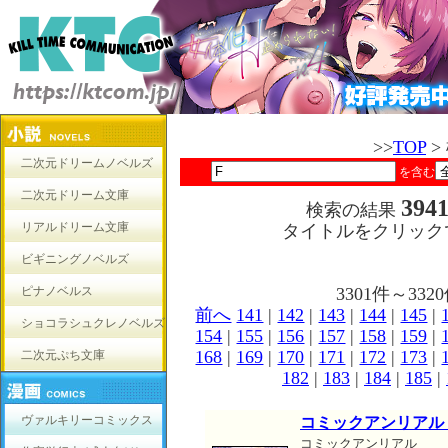
>>
TOP
>
二次元ドリームノベルズ
を含む
二次元ドリーム文庫
394
検索の結果
リアルドリーム文庫
タイトルをクリック
ビギニングノベルズ
ピナノベルス
3301件～3
前へ
141
|
142
|
143
|
144
|
145
|
ショコラシュクレノベルズ
154
|
155
|
156
|
157
|
158
|
159
|
168
|
169
|
170
|
171
|
172
|
173
|
二次元ぷち文庫
182
|
183
|
184
|
185
|
ヴァルキリーコミックス
コミックアンリアル Vo
コミックアンリアル