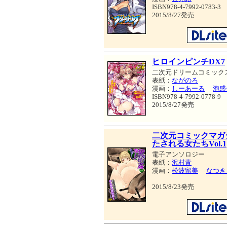
ISBN978-4-7992-0783-3
2015/8/27発売
ヒロインピンチDX7
二次元ドリームコミック
表紙：
ながのろ
漫画：
しーあーる
泡盛
ISBN978-4-7992-0778-9
2015/8/27発売
二次元コミックマガ
たされる女たちVol.1
電子アンソロジー
表紙：
沢村青
漫画：
松波留美
なつき
2015/8/23発売