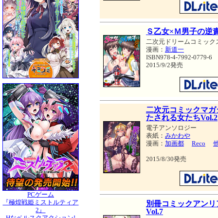
Ｓ乙女×Ｍ男子の逆
二次元ドリームコミック
漫画：
新道一
ISBN978-4-7992-0779-6
2015/9/2発売
二次元コミックマガ
たされる女たちVol.2
電子アンソロジー
表紙：
みかわや
漫画：
加画都
Reco
2015/8/30発売
PCゲーム
『極煌戦姫ミストルティア
別冊コミックアンリ
2』
Vol.7
Hなベルスクアクション!