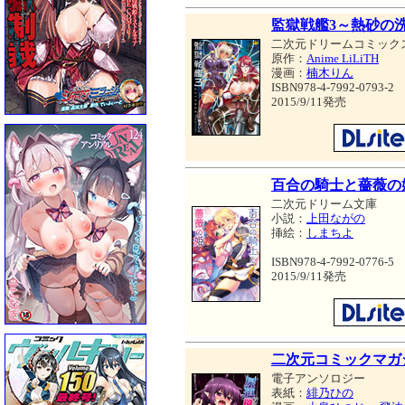
監獄戦艦3～熱砂の
二次元ドリームコミック
原作：
Anime LiLiTH
漫画：
楠木りん
ISBN978-4-7992-0793-2
2015/9/11発売
百合の騎士と薔薇の
二次元ドリーム文庫
小説：
上田ながの
挿絵：
しまちよ
ISBN978-4-7992-0776-5
2015/9/11発売
二次元コミックマガジ
電子アンソロジー
表紙：
緋乃ひの