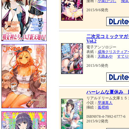
漫画：
小泉ひつじ
飛沫
2015/9/6発売
二次元コミックマガ
Vol.2
電子アンソロジー
表紙：
成海クリスティア
漫画：
天路あや
すてり
2015/9/5発売
ハーレムな夏休み 
リアルドリーム文庫１５
小説：
早瀬真人
挿絵：
孤裡精
ISBN978-4-7992-0777-6
2015/9/2発売