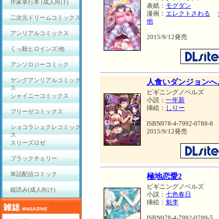
作家単行本 (成人向け)
表紙：
モグダン
漫画：
エレクトさわる
二次元ドリームコミックス
他
アンリアルコミックス
2015/9/12発売
くっ殺ヒロインズ/他
アンソロジーコミック
ヤングアンリアルコミック
人食いダンジョンへ
ス
ビギニングノベルズ
シャイニーコミックス
小説：
一年新
挿絵：
しりー
ブリーゼコミックス
ISBN978-4-7992-0788-8
ショコラシュクレコミック
2015/9/12発売
ス
スリーズロゼ
ブラックチェリー
単話配信コミック
極地恋愛2
ビギニングノベルズ
縦読み(成人向け)
小説：
七色春日
挿絵：
魁李
ISBN978-4-7992-0789-5