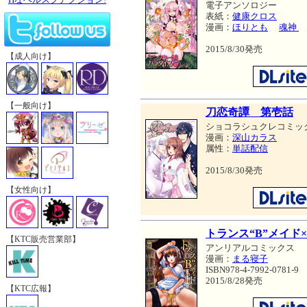
電子アンソロジー
表紙：
健康クロス
漫画：
ほりとも
魂神
2015/8/30発売
【成人向け】
【一般向け】
刀恋奇譚 第壱話
ショコラシュクレコミッ
漫画：
深山カラス
属性：
単話配信
2015/8/30発売
【女性向け】
トランス“B”メイド
【KTC販売営業部】
アンリアルコミックス
漫画：
まる寝子
ISBN978-4-7992-0781-9
2015/8/28発売
【KTC広報】