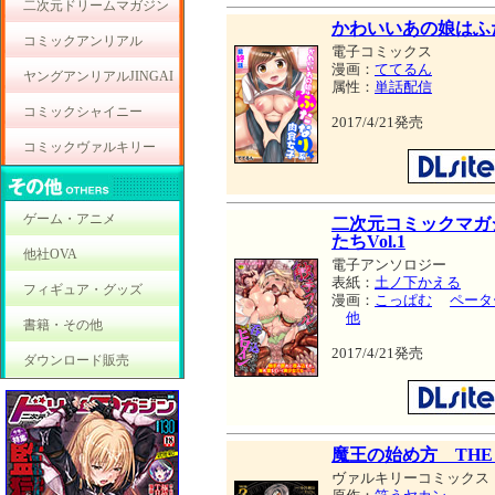
二次元ドリームマガジン
かわいいあの娘はふ
コミックアンリアル
電子コミックス
漫画：
ててるん
ヤングアンリアルJINGAI
属性：
単話配信
コミックシャイニー
2017/4/21発売
コミックヴァルキリー
ゲーム・アニメ
二次元コミックマガ
たちVol.1
他社OVA
電子アンソロジー
表紙：
土ノ下かえる
フィギュア・グッズ
漫画：
こっぱむ
ペータ
他
書籍・その他
2017/4/21発売
ダウンロード販売
魔王の始め方 THE 
ヴァルキリーコミックス