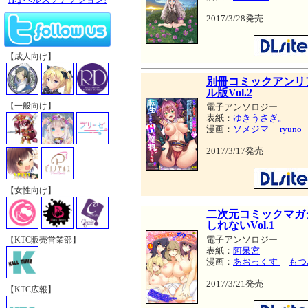
2017/3/28発売
【成人向け】
別冊コミックアンリ
ル版Vol.2
【一般向け】
電子アンソロジー
表紙：
ゆきうさぎ。
漫画：
ソメジマ
ryuno
2017/3/17発売
【女性向け】
二次元コミックマガ
しれないVol.1
電子アンソロジー
【KTC販売営業部】
表紙：
阿呆宮
漫画：
あおっくす
もつ
2017/3/21発売
【KTC広報】