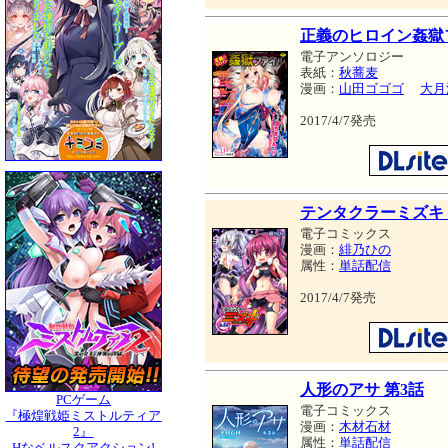
正義のヒロイン姦獄ファ
電子アンソロジー
表紙：
秋蕎麦
漫画：
山田ゴゴゴ
大月
2017/4/7発売
テンタクラーミズキ 
電子コミックス
漫画：
緋乃ひの
属性：
単話配信
2017/4/7発売
人形のアサ 第3話
PCゲーム
電子コミックス
『極煌戦姫ミストルティア
漫画：
木材石材
2』
属性：
単話配信
Hなベルスクアクション!