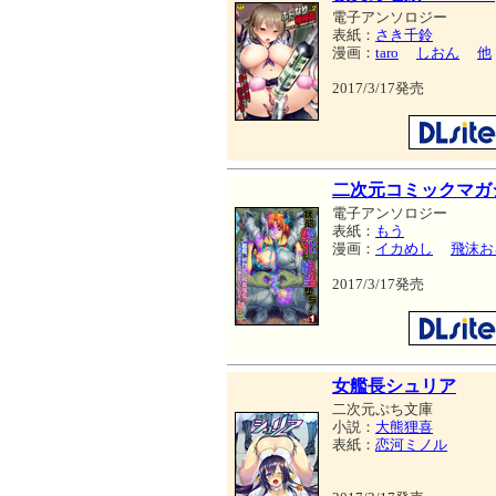
電子アンソロジー
表紙：
さき千鈴
漫画：
taro
しおん
他
2017/3/17発売
二次元コミックマガジ
電子アンソロジー
表紙：
もう
漫画：
イカめし
飛沫お
2017/3/17発売
女艦長シュリア
二次元ぷち文庫
小説：
大熊狸喜
表紙：
恋河ミノル