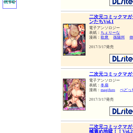
二次元コミックマガ
ンたちVol.1
電子アンソロジー
表紙：
ちぇりーな
漫画：
歌麿
孫陽州
2017/3/17発売
二次元コミックマガジ
電子アンソロジー
表紙：
冬扇
漫画：
magifuro
ぺどっ
2017/3/17発売
二次元コミックマガ
械責め地獄！！Vol.2