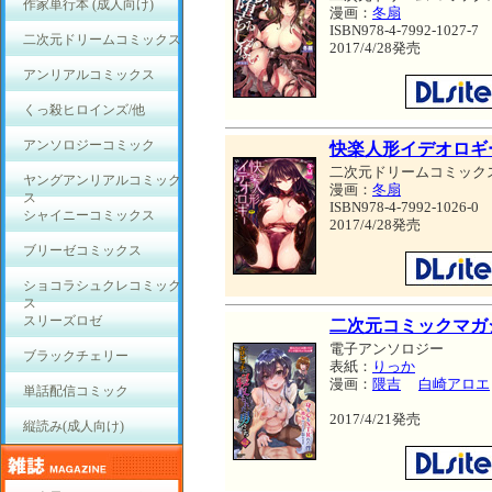
作家単行本 (成人向け)
漫画：
冬扇
ISBN978-4-7992-1027-7
二次元ドリームコミックス
2017/4/28発売
アンリアルコミックス
くっ殺ヒロインズ/他
アンソロジーコミック
快楽人形イデオロギ
二次元ドリームコミック
ヤングアンリアルコミック
漫画：
冬扇
ス
ISBN978-4-7992-1026-0
シャイニーコミックス
2017/4/28発売
ブリーゼコミックス
ショコラシュクレコミック
ス
スリーズロゼ
二次元コミックマガジ
電子アンソロジー
ブラックチェリー
表紙：
りっか
漫画：
隈吉
白崎アロエ
単話配信コミック
2017/4/21発売
縦読み(成人向け)