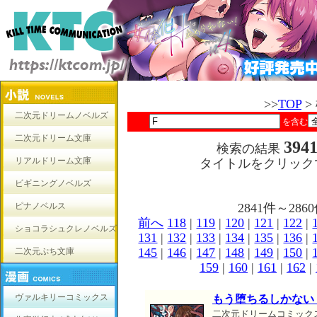
>>
TOP
>
二次元ドリームノベルズ
を含む
二次元ドリーム文庫
394
検索の結果
リアルドリーム文庫
タイトルをクリック
ビギニングノベルズ
ピナノベルス
2841件～2
前へ
118
|
119
|
120
|
121
|
122
|
ショコラシュクレノベルズ
131
|
132
|
133
|
134
|
135
|
136
|
145
|
146
|
147
|
148
|
149
|
150
|
二次元ぷち文庫
159
|
160
|
161
|
162
|
ヴァルキリーコミックス
もう堕ちるしかない
二次元ドリームコミック