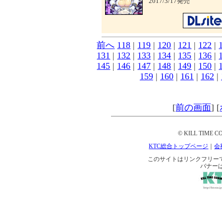
2017/3/17発売
前へ
118
|
119
|
120
|
121
|
122
|
131
|
132
|
133
|
134
|
135
|
136
|
145
|
146
|
147
|
148
|
149
|
150
|
159
|
160
|
161
|
162
|
[
前の画面
]
[
© KILL TIME CO
KTC総合トップページ
｜
会
このサイトはリンクフリーです。 
バナー