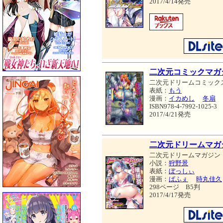
2017/4/14発売
二次元コミックマガ
二次元ドリームコミック
表紙：
もう
漫画：
イカめし
冬扇
ISBN978-4-7992-1025-3
2017/4/21発売
二次元ドリームマガジン 
二次元ドリームマガジン
小説：
狩野景
表紙：
ぼっしぃ
漫画：
ぱふぇ
時丸佳久
298ページ B5判
2017/4/17発売