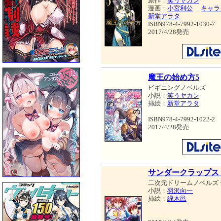
原作：
笑うヤカン
漫画：
小宮利公
キャラ
新堂アラタ
ISBN978-4-7992-1030-7
2017/4/28発売
魔王の始め方5
ビギニングノベルズ
小説：
笑うヤカン
挿絵：
新堂アラタ
ISBN978-4-7992-1022-2
2017/4/28発売
サンダークラップス
二次元ドリームノベルズ
小説：
羽沢向一
挿絵：
緑木邑