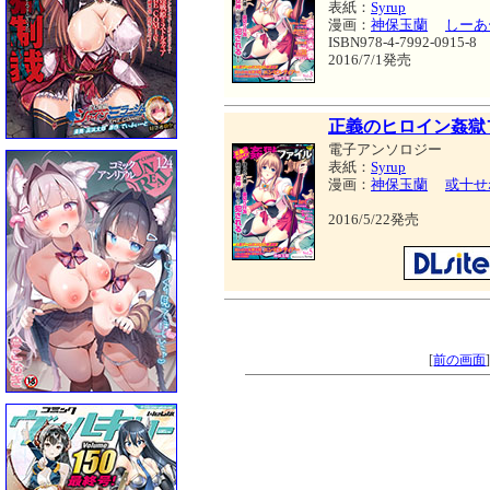
表紙：
Syrup
漫画：
神保玉蘭
しーあ
ISBN978-4-7992-0915-8
2016/7/1発売
正義のヒロイン姦獄フ
電子アンソロジー
表紙：
Syrup
漫画：
神保玉蘭
或十せ
2016/5/22発売
[
前の画面