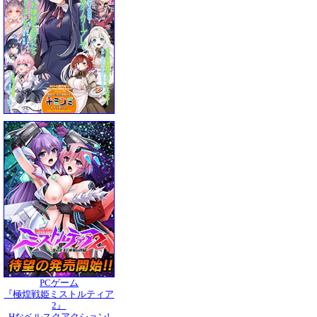
PCゲーム
『極煌戦姫ミストルティア
2』
Hなベルスクアクション!