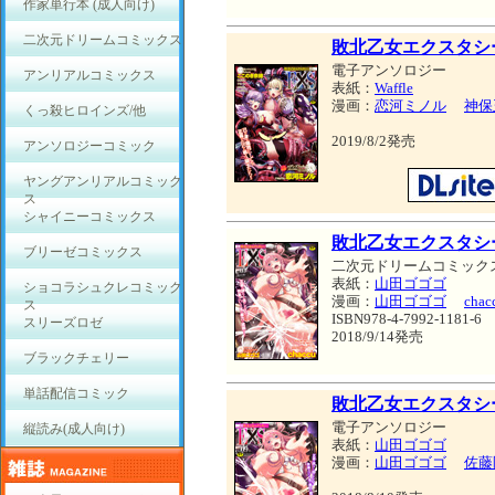
作家単行本 (成人向け)
二次元ドリームコミックス
敗北乙女エクスタシーV
電子アンソロジー
アンリアルコミックス
表紙：
Waffle
漫画：
恋河ミノル
神保
くっ殺ヒロインズ/他
2019/8/2発売
アンソロジーコミック
ヤングアンリアルコミック
ス
シャイニーコミックス
敗北乙女エクスタシー
ブリーゼコミックス
二次元ドリームコミック
表紙：
山田ゴゴゴ
ショコラシュクレコミック
漫画：
山田ゴゴゴ
chac
ス
ISBN978-4-7992-1181-6
スリーズロゼ
2018/9/14発売
ブラックチェリー
単話配信コミック
敗北乙女エクスタシーV
電子アンソロジー
縦読み(成人向け)
表紙：
山田ゴゴゴ
漫画：
山田ゴゴゴ
佐藤