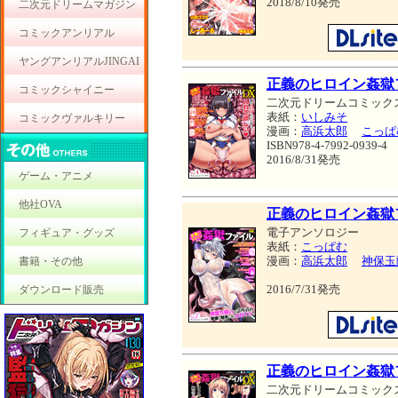
2018/8/10発売
二次元ドリームマガジン
コミックアンリアル
ヤングアンリアルJINGAI
正義のヒロイン姦獄
コミックシャイニー
二次元ドリームコミック
表紙：
いしみそ
コミックヴァルキリー
漫画：
高浜太郎
こっぱ
ISBN978-4-7992-0939-4
2016/8/31発売
ゲーム・アニメ
他社OVA
正義のヒロイン姦獄フ
電子アンソロジー
フィギュア・グッズ
表紙：
こっぱむ
漫画：
高浜太郎
神保玉
書籍・その他
2016/7/31発売
ダウンロード販売
正義のヒロイン姦獄
二次元ドリームコミック