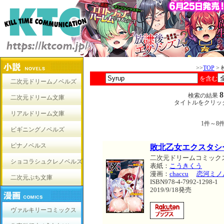
>>
TOP
>
を含む
二次元ドリームノベルズ
検索の結果
二次元ドリーム文庫
タイトルをクリッ
リアルドリーム文庫
1件～8
ビギニングノベルズ
ピナノベルス
敗北乙女エクスタシー
二次元ドリームコミック
ショコラシュクレノベルズ
表紙：
こうきくう
漫画：
chaccu
恋河ミノ
二次元ぷち文庫
ISBN978-4-7992-1298-1
2019/9/18発売
ヴァルキリーコミックス