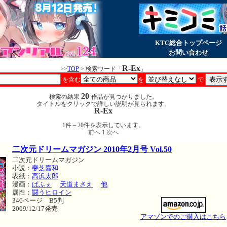
KTC総合トップページ
お問い合わせ
R-Ex
>>
TOP
> 検索ワード「
」
を含む
を
で
20
検索の結果
作品が見つかりました。
タイトルをクリックで詳しい説明が見られます。
R-Ex
1件～20件を表示しています。
前へ
1
次へ
二次元ドリームマガジン 2010年2月号 Vol.50
二次元ドリームマガジン
小説：
斐芝嘉和
表紙：
高浜太郎
漫画：
ぱふぇ
天道まさえ
他
属性：
闘うヒロイン
346ページ B5判
2009/12/17発売
アマゾンでのご購入はこちら