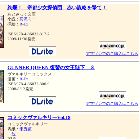
絢爛！ 帝都少女探偵団 赤い謀略を撃て！
あとみっく文庫
小説：
羽沢向一
挿絵：
R-Ex
ISBN978-4-86032-817-7
2009/11/30発売
アマゾンでのご購入はこちら
GUNNER QUEEN 復讐の女王陛下 ３
ヴァルキリーコミックス
漫画：
R-Ex
ISBN978-4-86032-800-9
2008/8/12発売
アマゾンでのご購入はこちら
コミックヴァルキリーVol.18
コミックヴァルキリー
表紙：
李秀顯
他
B5判