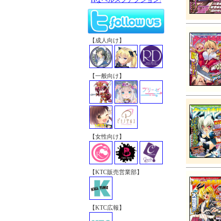
【成人向け】
【一般向け】
【女性向け】
【KTC販売営業部】
【KTC広報】