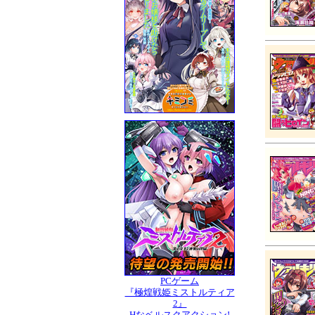
PCゲーム
『極煌戦姫ミストルティア
2』
Hなベルスクアクション!