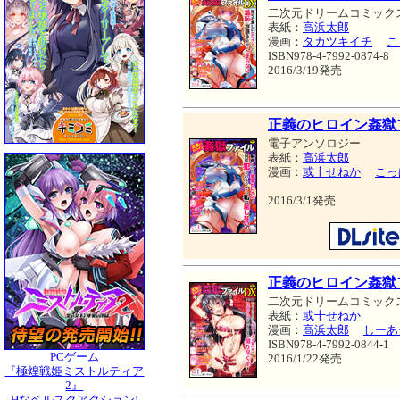
二次元ドリームコミック
表紙：
高浜太郎
漫画：
タカツキイチ
こ
ISBN978-4-7992-0874-8
2016/3/19発売
正義のヒロイン姦獄フ
電子アンソロジー
表紙：
高浜太郎
漫画：
或十せねか
こっ
2016/3/1発売
正義のヒロイン姦獄
二次元ドリームコミック
表紙：
或十せねか
漫画：
高浜太郎
しーあ
ISBN978-4-7992-0844-1
PCゲーム
2016/1/22発売
『極煌戦姫ミストルティア
2』
Hなベルスクアクション!