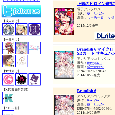
正義のヒロイン姦獄フ
電子アンソロジー
表紙：
或十せねか
漫画：
しーあーる
かせ
【成人向け】
2015/12/6発売
【一般向け】
Brandish 6 
SRカード サキュ
アンリアルコミックス
原作：
RustySoul
漫画：
或十せねか
JAN4560297220643
【女性向け】
2014/10/29発売
【KTC販売営業部】
Brandish 6
アンリアルコミックス
原作：
RustySoul
漫画：
或十せねか
【KTC広報】
ISBN978-4-7992-0646-1
2014/10/29発売