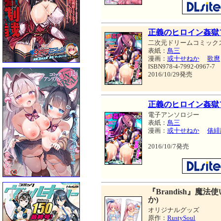
正義のヒロイン姦獄
二次元ドリームコミック
表紙：
鳥三
漫画：
或十せねか
歌麿
ISBN978-4-7992-0967-7
2016/10/29発売
正義のヒロイン姦獄フ
電子アンソロジー
表紙：
鳥三
漫画：
或十せねか
俵緋
2016/10/7発売
『Brandish』魔
か)
オリジナルグッズ
原作：
RustySoul