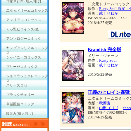
作家単行本 (成人向け)
二次元ドリームコミック
原作：
Rusty Soul 原
二次元ドリームコミックス
漫画：
或十せねか
ISBN978-4-7992-1137-3
アンリアルコミックス
2018/4/27発売
くっ殺ヒロインズ/他
アンソロジーコミック
ヤングアンリアルコミック
Brandish 完全版
ス
メリー・ジェーン
シャイニーコミックス
原作：
Rusty Soul
漫画：
或十せねか
ブリーゼコミックス
2015/5/22発売
ショコラシュクレコミック
ス
スリーズロゼ
正義のヒロイン姦獄
ブラックチェリー
二次元ドリームコミック
表紙：
秋蕎麦
単話配信コミック
漫画：
山田ゴゴゴ
chac
ISBN978-4-7992-0993-6
縦読み(成人向け)
2017/4/29発売