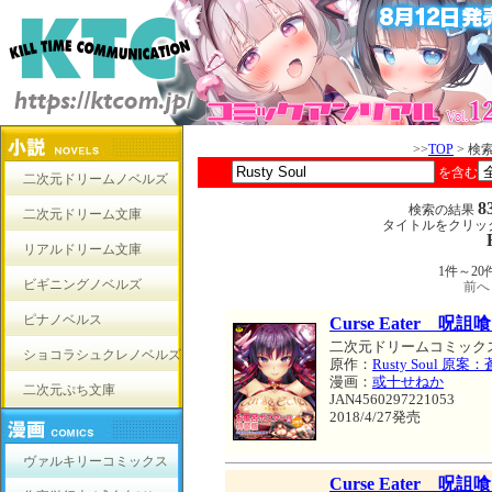
>>
TOP
> 検
を含む
二次元ドリームノベルズ
8
検索の結果
二次元ドリーム文庫
タイトルをクリッ
リアルドリーム文庫
1件～2
ビギニングノベルズ
前へ
ピナノベルス
Curse Eater
二次元ドリームコミック
ショコラシュクレノベルズ
原作：
Rusty Soul 原
漫画：
或十せねか
二次元ぷち文庫
JAN4560297221053
2018/4/27発売
ヴァルキリーコミックス
Curse Eater 呪