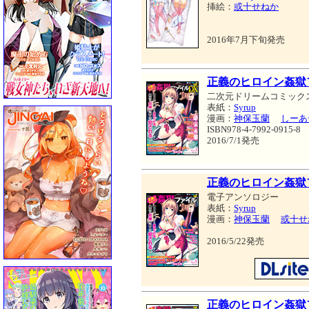
挿絵：
或十せねか
2016年7月下旬発売
正義のヒロイン姦獄
二次元ドリームコミック
表紙：
Syrup
漫画：
神保玉蘭
しーあ
ISBN978-4-7992-0915-8
2016/7/1発売
正義のヒロイン姦獄フ
電子アンソロジー
表紙：
Syrup
漫画：
神保玉蘭
或十せ
2016/5/22発売
正義のヒロイン姦獄