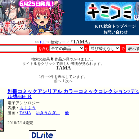
KTC総合トップページ
お問い合わせ
TAMA
>>
TOP
> 検索ワード「
」
を含む
を
で
6
検索の結果
作品が見つかりました。
タイトルをクリックで詳しい説明が見られます。
TAMA
1件～6件を表示しています。
前へ
1
次へ
別冊コミックアンリアル カラーコミックコレクション7デ
ル版side_R
電子アンソロジー
表紙：
もくふう
漫画：
TAMA
ゆきうさぎ。
他
2018/7/14発売