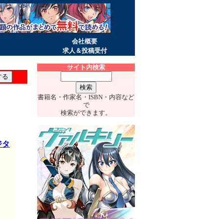
会社概要
求人＆投稿受付
サイト内検索
書籍名・作家名・ISBN・内容など
で
検索ができます。
ジタ