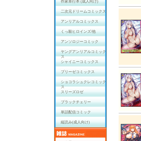
作家単行本 (成人向け)
二次元ドリームコミックス
アンリアルコミックス
くっ殺ヒロインズ/他
アンソロジーコミック
ヤングアンリアルコミック
ス
シャイニーコミックス
ブリーゼコミックス
ショコラシュクレコミック
ス
スリーズロゼ
ブラックチェリー
単話配信コミック
縦読み(成人向け)