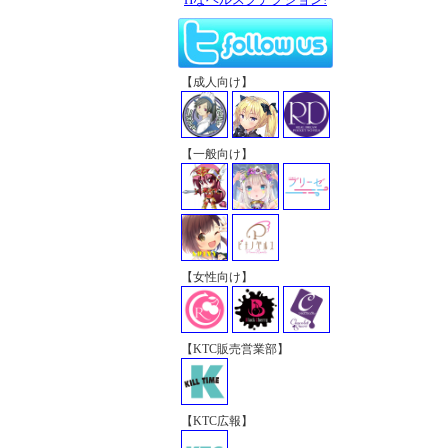
【成人向け】
【一般向け】
【女性向け】
【KTC販売営業部】
【KTC広報】