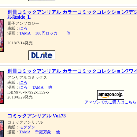
別冊コミックアンリアル カラーコミックコレクション7デ
ル版side_L
電子アンソロジー
表紙：
にろ
漫画：
TAMA
100円ロッカー
他
2018/7/14発売
別冊コミックアンリアル カラーコミックコレクション7ワ
アンリアルコミックス
表紙：
にろ
漫画：
にろ
TAMA
他
ISBN978-4-7992-1159-5
2018/6/29発売
アマゾンでのご購入はこちら
コミックアンリアル Vol.73
コミックアンリアル
表紙：
モグダン
漫画：
TAMA
千羅万象
他