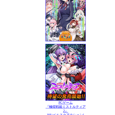
PCゲーム
『極煌戦姫ミストルティア
2』
Hなベルスクアクション!