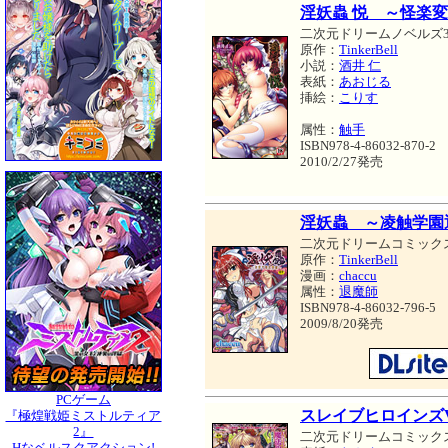
淫妖蟲 悦 ～怪楽
二次元ドリームノベルズ3
原作：
TinkerBell
小説：
酒井 仁
表紙：
あおじる
挿絵：
こりす
属性：
触手
ISBN978-4-86032-870-2
2010/2/27発売
淫妖蟲 ～凌触学園
二次元ドリームコミック
原作：
TinkerBell
漫画：
chaccu
属性：
退魔師
ISBN978-4-86032-796-5
2009/8/20発売
PCゲーム
スレイブヒロインズVo
『極煌戦姫ミストルティア
2』
二次元ドリームコミック
Hなベルスクアクション!