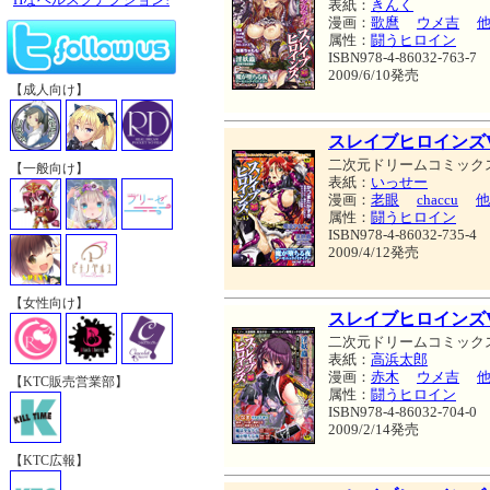
表紙：
きんく
漫画：
歌麿
ウメ吉
属性：
闘うヒロイン
ISBN978-4-86032-763-7
2009/6/10発売
【成人向け】
スレイブヒロインズVo
二次元ドリームコミック
【一般向け】
表紙：
いっせー
漫画：
老眼
chaccu
他
属性：
闘うヒロイン
ISBN978-4-86032-735-4
2009/4/12発売
【女性向け】
スレイブヒロインズVo
二次元ドリームコミック
表紙：
高浜太郎
漫画：
赤木
ウメ吉
【KTC販売営業部】
属性：
闘うヒロイン
ISBN978-4-86032-704-0
2009/2/14発売
【KTC広報】