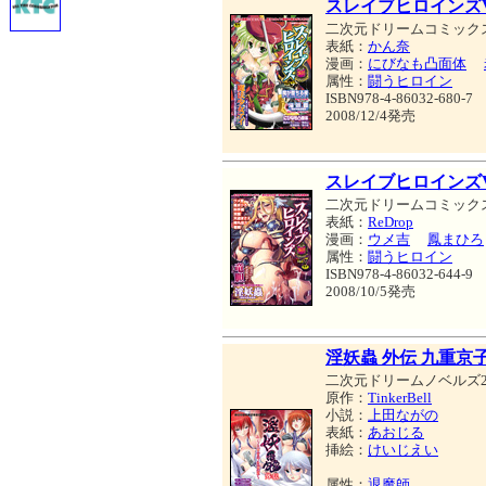
スレイブヒロインズVo
二次元ドリームコミック
表紙：
かん奈
漫画：
にびなも凸面体
属性：
闘うヒロイン
ISBN978-4-86032-680-7
2008/12/4発売
スレイブヒロインズVo
二次元ドリームコミック
表紙：
ReDrop
漫画：
ウメ吉
鳳まひろ
属性：
闘うヒロイン
ISBN978-4-86032-644-9
2008/10/5発売
淫妖蟲 外伝 九重京
二次元ドリームノベルズ2
原作：
TinkerBell
小説：
上田ながの
表紙：
あおじる
挿絵：
けいじえい
属性：
退魔師