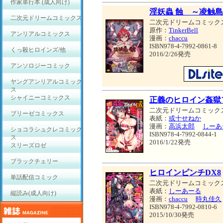
作家単行本 (成人向け)
淫妖蟲 蝕 ～凌触
二次元ドリームコミックス
二次元ドリームコミック
原作：
TinkerBell
アンリアルコミックス
漫画：
chaccu
ISBN978-4-7992-0861-8
くっ殺ヒロインズ/他
2016/2/26発売
アンソロジーコミック
ヤングアンリアルコミック
ス
シャイニーコミックス
正義のヒロイン姦獄
二次元ドリームコミック
ブリーゼコミックス
表紙：
或十せねか
漫画：
高浜太郎
しーあ
ショコラシュクレコミック
ISBN978-4-7992-0844-1
ス
2016/1/22発売
スリーズロゼ
ブラックチェリー
ヒロインピンチDX8
単話配信コミック
二次元ドリームコミック
表紙：
しーあーる
縦読み(成人向け)
漫画：
chaccu
時丸佳久
ISBN978-4-7992-0810-6
2015/10/30発売