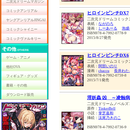
二次元ドリームマガジン
コミックアンリアル
ヒロインピンチDX7
二次元ドリームコミック
ヤングアンリアルJINGAI
表紙：
ながのろ
漫画：
しーあーる
泡盛
コミックシャイニー
ISBN978-4-7992-0778-9
2015/8/27発売
コミックヴァルキリー
ヒロインピンチDX6
ゲーム・アニメ
二次元ドリームコミック
表紙：
阿部いのり
他社OVA
漫画：
chaccu
長井わた
ISBN978-4-7992-0759-8
フィギュア・グッズ
2015/7/1発売
書籍・その他
ダウンロード販売
淫妖蟲 凶 ～凌蝕
二次元ドリームノベルズ 3
原作：
TinkerBell
小説：
斐芝嘉和
挿絵：
汰尾乃きのこ
ISBN978-4-7992-0736-9