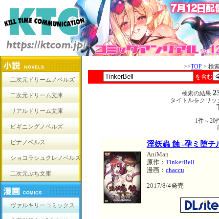
>>
TOP
> 検
を含む
二次元ドリームノベルズ
2
検索の結果
二次元ドリーム文庫
タイトルをクリッ
リアルドリーム文庫
1件～2
ビギニングノベルズ
ピナノベルス
淫妖蟲 蝕 -孕ミ堕チル少
AniMan
ショコラシュクレノベルズ
原作：
TinkerBell
漫画：
chaccu
二次元ぷち文庫
2017/8/4発売
ヴァルキリーコミックス