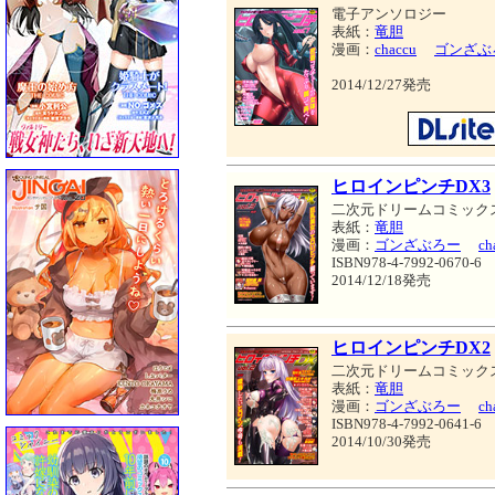
電子アンソロジー
表紙：
竜胆
漫画：
chaccu
ゴンざぶ
2014/12/27発売
ヒロインピンチDX3
二次元ドリームコミック
表紙：
竜胆
漫画：
ゴンざぶろー
ch
ISBN978-4-7992-0670-6
2014/12/18発売
ヒロインピンチDX2
二次元ドリームコミック
表紙：
竜胆
漫画：
ゴンざぶろー
ch
ISBN978-4-7992-0641-6
2014/10/30発売