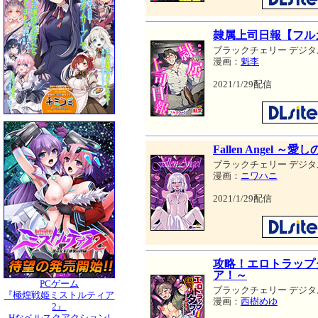
隷属上司日報【フル
ブラックチェリー デジタ
漫画：
魁李
2021/1/29配信
Fallen Angel
ブラックチェリー デジタ
漫画：
ニワハニ
2021/1/29配信
攻略！エロトラップ
ア！～
PCゲーム
ブラックチェリー デジタ
『極煌戦姫ミストルティア
漫画：
西樹めゆ
2』
Hなベルスクアクション!