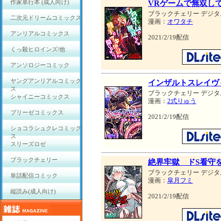
作家単行本 (成人向け)
VRゲームで無双し
ブラックチェリー デジタ
二次元ドリームコミックス
漫画：
オワタチ
アンリアルコミックス
2021/2/19配信
くっ殺ヒロインズ/他
アンソロジーコミック
ヤングアンリアルコミック
インザルトスレイヴ
ス
ブラックチェリー デジタ
シャイニーコミックス
漫画：
2式りゅう
ブリーゼコミックス
2021/2/19配信
ショコラシュクレコミック
ス
スリーズロゼ
ブラックチェリー
絶界牢獄 ドS看守
ブラックチェリー デジタ
単話配信コミック
漫画：
皐月フミ
縦読み(成人向け)
2021/2/19配信