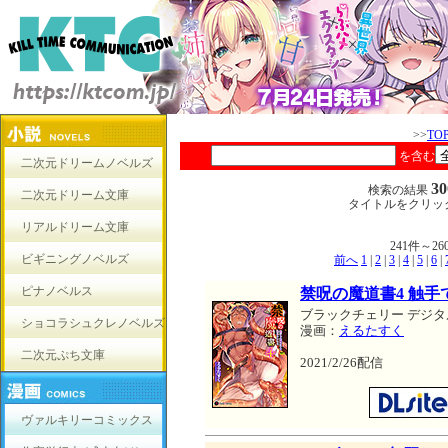
>>
TO
を含む
二次元ドリームノベルズ
3
検索の結果
二次元ドリーム文庫
タイトルをクリッ
リアルドリーム文庫
241件～
ビギニングノベルズ
前へ
1
|
2
|
3
|
4
|
5
|
6
|
ピナノベルス
禁呪の魔道書4 触
ブラックチェリー デジタ
ショコラシュクレノベルズ
漫画：
えるたすく
二次元ぷち文庫
2021/2/26配信
ヴァルキリーコミックス