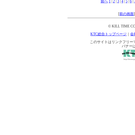
前へ
1
|
2
|
3
|
4
|
5
|
6
|
[
前の画面
© KILL TIME CO
KTC総合トップページ
｜
会
このサイトはリンクフリーです。 
バナー