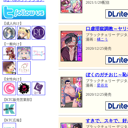
2021/1/29配信
【成人向け】
口虐淫獄調教～ヤリ
ブラックチェリー デジタ
漫画：
橘こう
【一般向け】
2020/12/25発売
ぼくのガチおじ～恥
【女性向け】
ブラックチェリー デジタ
漫画：
星谷京
2020/12/25発売
【KTC販売営業部】
すきで、スキで、好
【KTC広報】
ブラックチェリー デジタ