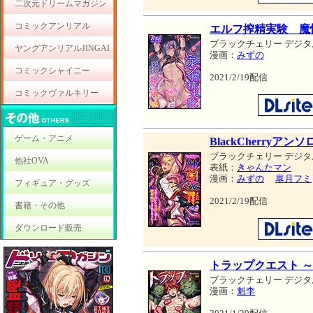
二次元ドリームマガジン
コミックアンリアル
エルフ搾精実験 魔
ブラックチェリー デジタ
ヤングアンリアルJINGAI
漫画：
みずの
コミックシャイニー
2021/2/19配信
コミックヴァルキリー
ゲーム・アニメ
BlackCherryア
ブラックチェリー デジタ
他社OVA
表紙：
きゃんたマン
漫画：
みずの
皐月フミ
フィギュア・グッズ
2021/2/19配信
書籍・その他
ダウンロード販売
トラップクエスト 
ブラックチェリー デジタ
漫画：
魁李