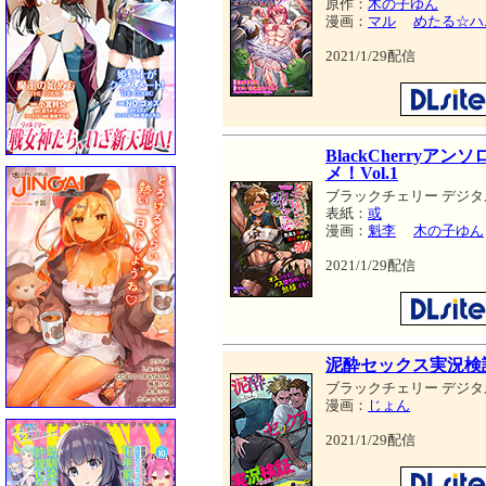
原作：
木の子ゆん
漫画：
マル
めたる☆ハ
2021/1/29配信
BlackCherry
メ！Vol.1
ブラックチェリー デジタ
表紙：
或
漫画：
魁李
木の子ゆん
2021/1/29配信
泥酔セックス実況検
ブラックチェリー デジタ
漫画：
じょん
2021/1/29配信