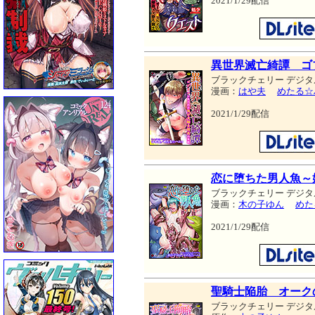
2021/1/29配信
異世界滅亡綺譚 ゴ
ブラックチェリー デジタ
漫画：
はや夫
めたる☆
2021/1/29配信
恋に堕ちた男人魚～
ブラックチェリー デジタ
漫画：
木の子ゆん
めた
2021/1/29配信
聖騎士陥胎 オーク
ブラックチェリー デジタ