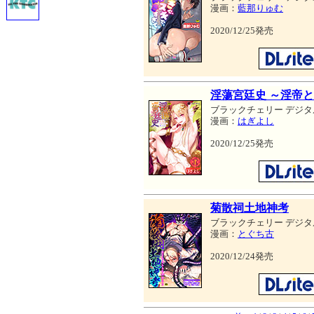
漫画：
藍那りゅむ
2020/12/25発売
淫蕩宮廷史 ～淫帝と
ブラックチェリー デジタ
漫画：
はぎよし
2020/12/25発売
菊散祠土地神考
ブラックチェリー デジタ
漫画：
とぐち古
2020/12/24発売