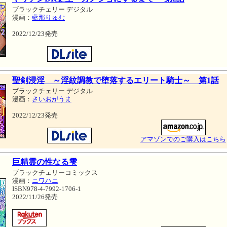
ブラックチェリー デジタル
漫画：
藍那りゅむ
2022/12/23発売
聖剣浸淫 ～淫紋調教で堕落するエリート騎士～ 第1話
ブラックチェリー デジタル
漫画：
さいおがうま
2022/12/23発売
アマゾンでのご購入はこちら
巨精霊の性なる雫
ブラックチェリーコミックス
漫画：
ニワハニ
ISBN978-4-7992-1706-1
2022/11/26発売