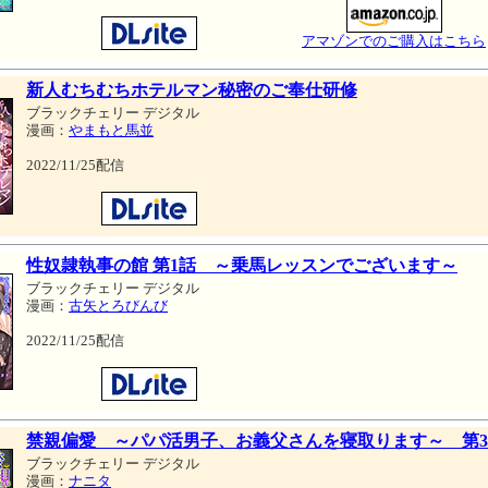
アマゾンでのご購入はこちら
新人むちむちホテルマン秘密のご奉仕研修
ブラックチェリー デジタル
漫画：
やまもと馬並
2022/11/25配信
性奴隷執事の館 第1話 ～乗馬レッスンでございます～
ブラックチェリー デジタル
漫画：
古矢とろびんび
2022/11/25配信
禁親偏愛 ～パパ活男子、お義父さんを寝取ります～ 第
ブラックチェリー デジタル
漫画：
ナニタ