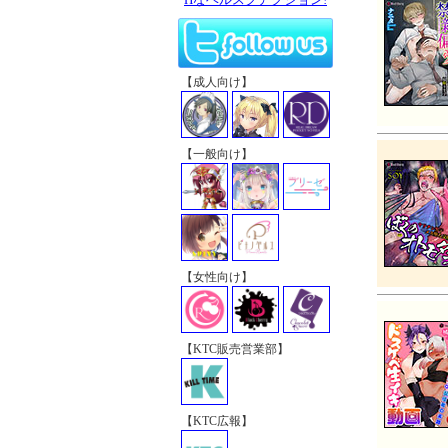
【成人向け】
【一般向け】
【女性向け】
【KTC販売営業部】
【KTC広報】