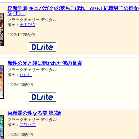
淫魔学園(キュバガク)の落ちこぼれ―case.1 純情男子の処
失(下)―
ブラックチェリー デジタル
漫画：
田中TAN
2022/10/28配信
魔性の兄と甥に狙われた俺の童貞
ブラックチェリー デジタル
漫画：
たかし
2022/9/30配信
巨精霊の性なる雫 第5話
ブラックチェリー デジタル
漫画：
ニワハニ
2022/9/30配信