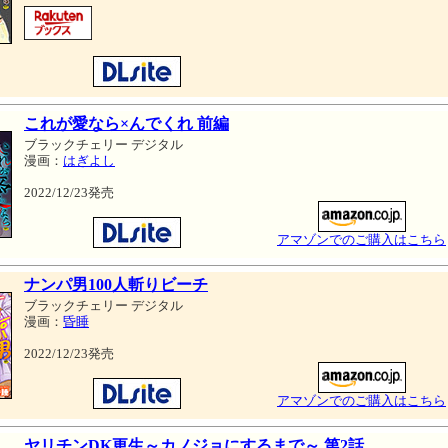
これが愛なら×んでくれ 前編
ブラックチェリー デジタル
漫画：
はぎよし
2022/12/23発売
アマゾンでのご購入はこちら
ナンパ男100人斬りビーチ
ブラックチェリー デジタル
漫画：
昏睡
2022/12/23発売
アマゾンでのご購入はこちら
ヤリチンDK更生～カノジョにするまで～ 第2話