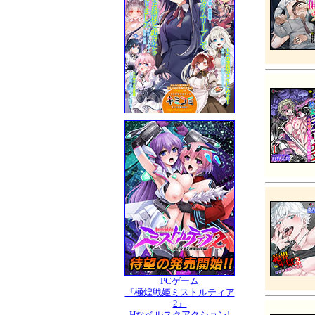
PCゲーム
『極煌戦姫ミストルティア
2』
Hなベルスクアクション!