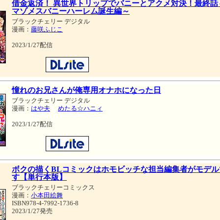
借金返済！ 異世界トリップでバニーとアクメ対決！最終話
マゾメスバニーハーレム誕生編～
ブラックチェリー デジタル
漫画：
藤咲ふじこ
2023/1/27配信
憧れのお兄さんが俺専用オナホになった日
ブラックチェリー デジタル
漫画：
はや夫
めたる☆ハニィ
2023/1/27配信
ボクの描くBLコミックはホモビッチな担当編集者がモデル
す【単行本版】
ブラックチェリーコミックス
漫画：
小本田絵舞
ISBN978-4-7992-1736-8
2023/1/27発売