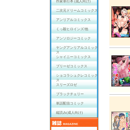
作家単行本 (成人向け)
二次元ドリームコミックス
アンリアルコミックス
くっ殺ヒロインズ/他
アンソロジーコミック
ヤングアンリアルコミック
ス
シャイニーコミックス
ブリーゼコミックス
ショコラシュクレコミック
ス
スリーズロゼ
ブラックチェリー
単話配信コミック
縦読み(成人向け)