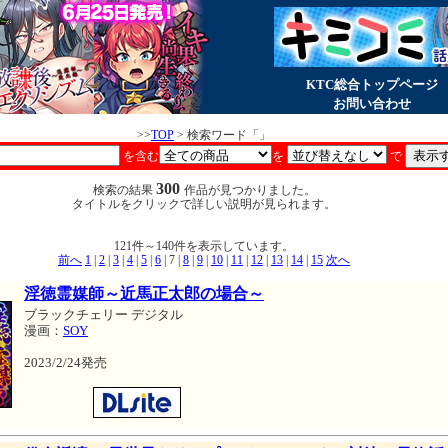
KTC総合トップページ
お問い合わせ
>>
TOP
> 検索ワード「
」
を含む
を
で
300
検索の結果
作品が見つかりました。
タイトルをクリックで詳しい説明が見られます。
121件～140件を表示しています。
前へ
1
|
2
|
3
|
4
|
5
|
6
| 7 |
8
|
9
|
10
|
11
|
12
|
13
|
14
|
15
次へ
淫徳霊媒師～近馬正太郎の場合～
ブラックチェリー デジタル
漫画：
SOY
2023/2/24発売