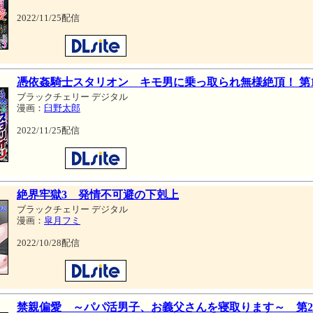
2022/11/25配信
憑依姦騎士スタリオン キモ男に乗っ取られ無様絶頂！ 第
ブラックチェリー デジタル
漫画：
臼野太郎
2022/11/25配信
絶界牢獄3 発情不可避の下剋上
ブラックチェリー デジタル
漫画：
皐月フミ
2022/10/28配信
禁親偏愛 ～パパ活男子、お義父さんを寝取ります～ 第