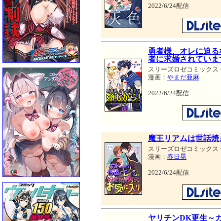
2022/6/24配信
勇者様、オレに迫る
者に求婚されています
スリーズロゼコミックス
漫画：
やまだ亜麻
2022/6/24配信
魔王リアムは世話焼
スリーズロゼコミックス
漫画：
春日晃
2022/6/24配信
ヤリチンDK更生～カ