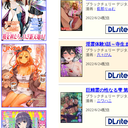
ブラックチェリー デジタ
漫画：
藍那りゅむ
2022/6/24配信
淫霊体験3話～寺生
ブラックチェリー デジタ
漫画：
六々びん
2022/6/24配信
巨精霊の性なる雫 第
ブラックチェリー デジタ
漫画：
ニワハニ
2022/6/24配信