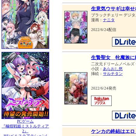
生意気ウサギは幸せ
ブラックチェリー デジタ
漫画：
ナニタ
2022/6/24配信
生贄聖女 牝魔族に
二次元ドリームノベルズ
小説：
あらおし悠
挿絵：
サルチタン
2022/6/24発売
PCゲーム
『極煌戦姫ミストルティア
2』
ケンカの終結はエロ
Hなベルスクアクション!