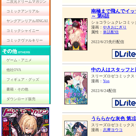
二次元ドリームマガジン
南極まで飛んでイッ
コミックアンリアル
～ 第6話
ヤングアンリアルJINGAI
ショコラシュクレコミッ
漫画：
やきおにぎり
コミックシャイニー
属性：
単話配信
コミックヴァルキリー
2022/6/25先行配信
ゲーム・アニメ
中の人はスタッフと
他社OVA
スリーズロゼコミックス
フィギュア・グッズ
漫画：
Yon
書籍・その他
2022/6/24配信
ダウンロード販売
うららかな灰色 第2
スリーズロゼコミックス
漫画：
志摩ヨウコ