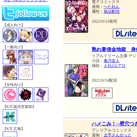
電子コミックス
漫画：
へたれん
属性：
単話配信
2022/6/24発売
【成人向け】
【一般向け】
熟れ妻借金地獄 身
リアルドリーム文庫 デジ
小説：
庵乃音人
挿絵：
えれ2エアロ
2022/6/24配信
【女性向け】
【KTC販売営業部】
ハメこみ！─壁穴つ
【KTC広報】
アンリアルコミックス
漫画：
太平さんせっと