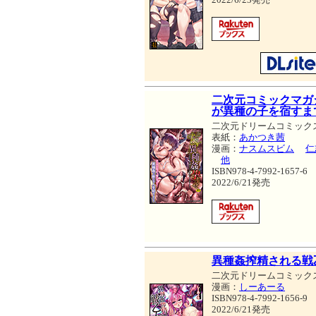
二次元コミックマガ
が異種の子を宿すま
二次元ドリームコミック
表紙：
あかつき茜
漫画：
ナスムスビム
仁
他
ISBN978-4-7992-1657-6
2022/6/21発売
異種姦搾精される戦
二次元ドリームコミック
漫画：
しーあーる
ISBN978-4-7992-1656-9
2022/6/21発売