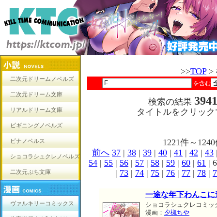
>>
TOP
>
二次元ドリームノベルズ
を含む
二次元ドリーム文庫
394
検索の結果
リアルドリーム文庫
タイトルをクリック
ビギニングノベルズ
ピナノベルス
1221件～1
前へ
37
|
38
|
39
|
40
|
41
|
42
|
43
ショコラシュクレノベルズ
54
|
55
|
56
|
57
|
58
|
59
|
60
|
61
| 6
|
73
|
74
|
75
|
76
|
77
|
78
|
7
二次元ぷち文庫
一途な年下わんこに
ヴァルキリーコミックス
ショコラシュクレコミッ
漫画：
夕槻ちや