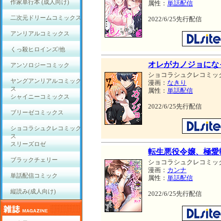
作家単行本 (成人向け)
属性：
単話配信
二次元ドリームコミックス
2022/6/25先行配信
アンリアルコミックス
くっ殺ヒロインズ/他
オレがカノジョにな
アンソロジーコミック
ショコラシュクレコミッ
ヤングアンリアルコミック
漫画：
なきり
ス
属性：
単話配信
シャイニーコミックス
2022/6/25先行配信
ブリーゼコミックス
ショコラシュクレコミック
ス
スリーズロゼ
転生悪役令嬢、極愛
ブラックチェリー
ショコラシュクレコミッ
漫画：
カンナ
単話配信コミック
属性：
単話配信
縦読み(成人向け)
2022/6/25先行配信