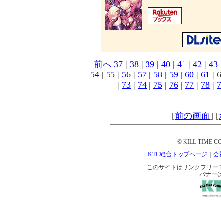
前へ
37
|
38
|
39
|
40
|
41
|
42
|
43
54
|
55
|
56
|
57
|
58
|
59
|
60
|
61
| 6
|
73
|
74
|
75
|
76
|
77
|
78
|
7
[
前の画面
]
[
© KILL TIME CO
KTC総合トップページ
｜
会
このサイトはリンクフリーです。 
バナー