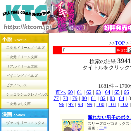
>>
TOP
>
二次元ドリームノベルズ
を含む
二次元ドリーム文庫
394
検索の結果
リアルドリーム文庫
タイトルをクリック
ビギニングノベルズ
ピナノベルス
1681件～1
前へ
60
|
61
|
62
|
63
|
64
|
65
|
66
ショコラシュクレノベルズ
77
|
78
|
79
|
80
|
81
|
82
|
83
|
84
| 8
|
96
|
97
|
98
|
99
|
100
|
101
|
102
二次元ぷち文庫
断れない男子のボク
ヴァルキリーコミックス
スリーズロゼコミックス
漫画：
三戸