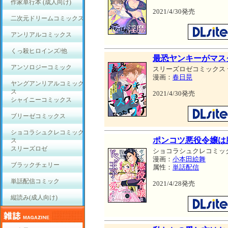
作家単行本 (成人向け)
2021/4/30発売
二次元ドリームコミックス
アンリアルコミックス
くっ殺ヒロインズ/他
最恐ヤンキーがマス
アンソロジーコミック
スリーズロゼコミックス
漫画：
春日晃
ヤングアンリアルコミック
ス
2021/4/30発売
シャイニーコミックス
ブリーゼコミックス
ショコラシュクレコミック
ポンコツ悪役令嬢は
ス
スリーズロゼ
ショコラシュクレコミッ
漫画：
小本田絵舞
ブラックチェリー
属性：
単話配信
単話配信コミック
2021/4/28発売
縦読み(成人向け)