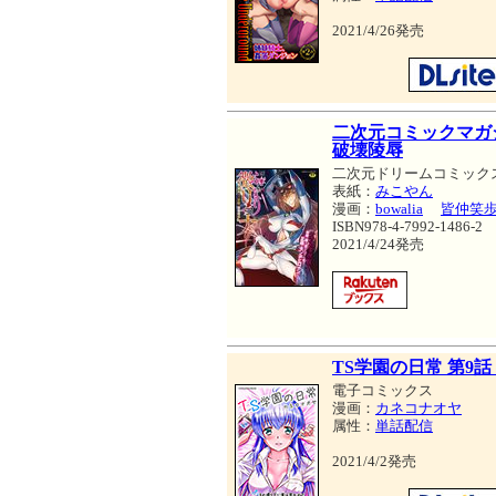
2021/4/26発売
二次元コミックマガ
破壊陵辱
二次元ドリームコミック
表紙：
みこやん
漫画：
bowalia
皆仲笑
ISBN978-4-7992-1486-2
2021/4/24発売
TS学園の日常 第9
電子コミックス
漫画：
カネコナオヤ
属性：
単話配信
2021/4/2発売