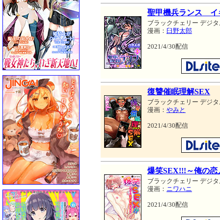
聖甲機兵ランス イ
ブラックチェリー デジタ
漫画：
臼野太郎
2021/4/30配信
復讐催眠理解SEX
ブラックチェリー デジタ
漫画：
やみと
2021/4/30配信
爆笑SEX!!!～俺
ブラックチェリー デジタ
漫画：
ニワハニ
2021/4/30配信