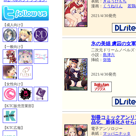
表紙：
ぎゅうひもち
漫画：
くうねりん
若鶏
2021/4/30発売
【成人向け】
氷の美娼 虜囚の女
【一般向け】
二次元ドリームノベルズ
小説：
島津六
挿絵：
弥弛
2021/4/30発売
【女性向け】
【KTC販売営業部】
別冊コミックアンリ
品化、膨体化させられ
【KTC広報】
電子アンソロジー
表紙：
マッパニナッタ