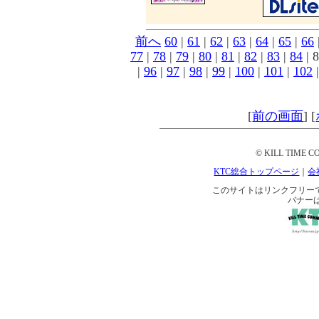
前へ
60
|
61
|
62
|
63
|
64
|
65
|
66
77
|
78
|
79
|
80
|
81
|
82
|
83
|
84
| 8
|
96
|
97
|
98
|
99
|
100
|
101
|
102
[
前の画面
]
[
© KILL TIME CO
KTC総合トップページ
｜
会
このサイトはリンクフリーです。 
バナー