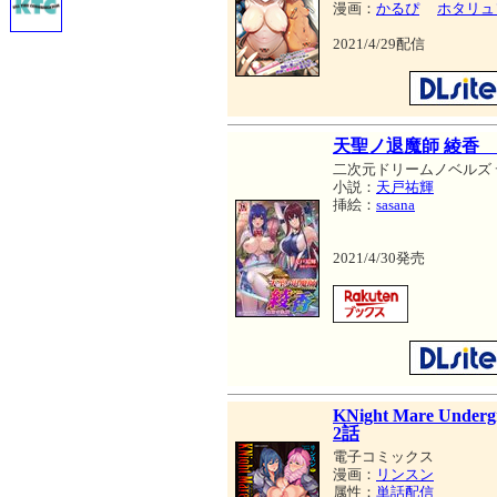
漫画：
かるぴ
ホタリュ
2021/4/29配信
天聖ノ退魔師 綾香
二次元ドリームノベルズ
小説：
天戸祐輝
挿絵：
sasana
2021/4/30発売
KNight Mare U
2話
電子コミックス
漫画：
リンスン
属性：
単話配信