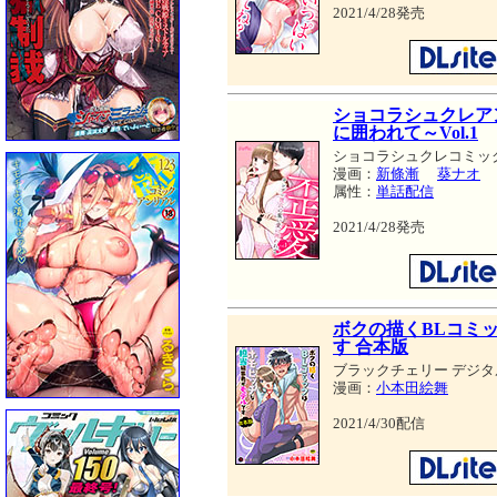
2021/4/28発売
ショコラシュクレア
に囲われて～Vol.1
ショコラシュクレコミッ
漫画：
新條漸
葵ナオ
属性：
単話配信
2021/4/28発売
ボクの描くBLコミ
す 合本版
ブラックチェリー デジタ
漫画：
小本田絵舞
2021/4/30配信