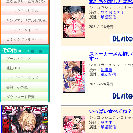
私たちの愛し方はお
二次元ドリームマガジン
ショコラシュクレコミッ
コミックアンリアル
漫画：
やきおにぎり
属性：
単話配信
ヤングアンリアルJINGAI
2021/4/28発売
コミックシャイニー
コミックヴァルキリー
ストーカーさん抱い
す～
ゲーム・アニメ
ショコラシュクレコミッ
他社OVA
漫画：
新條漸
属性：
単話配信
フィギュア・グッズ
2021/4/28発売
書籍・その他
ダウンロード販売
いっぱい食べてね？
ショコラシュクレコミッ
漫画：
葵ナオ
属性：
単話配信