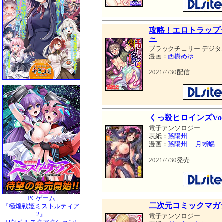
攻略！エロトラップ
～
ブラックチェリー デジタ
漫画：
西樹めゆ
2021/4/30配信
くっ殺ヒロインズVol.
電子アンソロジー
表紙：
孫陽州
漫画：
孫陽州
月蜥蜴
2021/4/30発売
PCゲーム
二次元コミックマガジ
『極煌戦姫ミストルティア
2』
電子アンソロジー
Hなベルスクアクション!