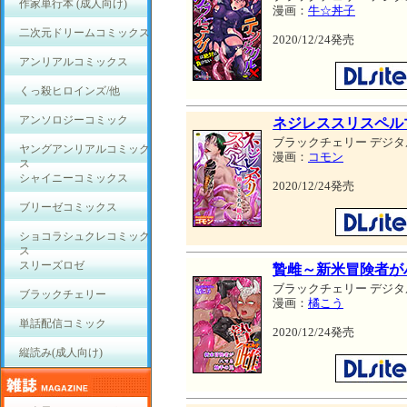
作家単行本 (成人向け)
漫画：
牛☆丼子
二次元ドリームコミックス
2020/12/24発売
アンリアルコミックス
くっ殺ヒロインズ/他
アンソロジーコミック
ネジレススリスペル
ブラックチェリー デジタ
ヤングアンリアルコミック
漫画：
コモン
ス
シャイニーコミックス
2020/12/24発売
ブリーゼコミックス
ショコラシュクレコミック
ス
スリーズロゼ
贄雌～新米冒険者が
ブラックチェリー デジタ
ブラックチェリー
漫画：
橘こう
単話配信コミック
2020/12/24発売
縦読み(成人向け)