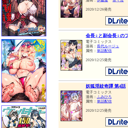
漫画：
伊藤屋
奈々澄
2020/12/26発売
会長♀と副会長♀の
電子コミックス
漫画：
長代ルージュ
属性：
単話配信
2020/12/25発売
妖狐淫紋奇譚 第4話
電子コミックス
漫画：
ふみひろ
属性：
単話配信
2020/12/25発売