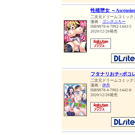
性殖堕女 ～Ascension
二次元ドリームコミック
漫画：
ゴンざぶろー
ISBN978-4-7992-1443-5
2020/12/26発売
フタナリおチ×ポコ
二次元ドリームコミック
漫画：
伊丹
ISBN978-4-7992-1442-8
2020/12/26発売