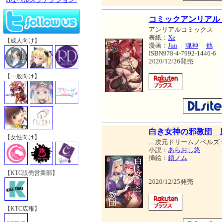
コミックアンリアル
アンリアルコミックス
表紙：
Xe
【成人向け】
漫画：
Jun
魂神
他
ISBN978-4-7992-1446-6
2020/12/26発売
【一般向け】
白き女神の邪教団 
【女性向け】
二次元ドリームノベルズ
小説：
あらおし悠
挿絵：
鎖ノム
【KTC販売営業部】
2020/12/25発売
【KTC広報】