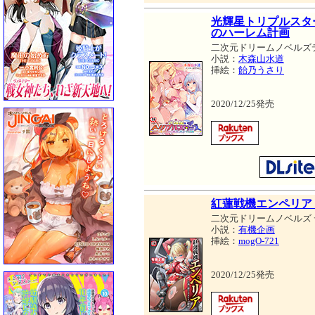
光輝星トリプルスタ
のハーレム計画
二次元ドリームノベルズ
小説：
木森山水道
挿絵：
飴乃うさり
2020/12/25発売
紅蓮戦機エンペリア
二次元ドリームノベルズ
小説：
有機企画
挿絵：
mogO-721
2020/12/25発売