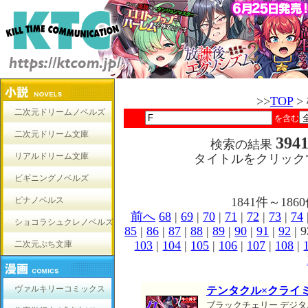
>>
TOP
>
二次元ドリームノベルズ
を含む
二次元ドリーム文庫
394
検索の結果
リアルドリーム文庫
タイトルをクリック
ビギニングノベルズ
ピナノベルス
1841件～1
前へ
68
|
69
|
70
|
71
|
72
|
73
|
74
ショコラシュクレノベルズ
85
|
86
|
87
|
88
|
89
|
90
|
91
|
92
| 9
103
|
104
|
105
|
106
|
107
|
108
|
二次元ぷち文庫
ヴァルキリーコミックス
テンタクル×クライ
ブラックチェリー デジタ