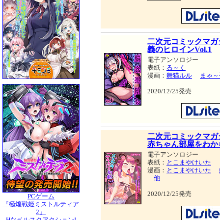
二次元コミックマガ
義のヒロインVol.1
電子アンソロジー
表紙：
る～く
漫画：
舞猫ルル
まゃ～
2020/12/25発売
二次元コミックマガ
赤ちゃん部屋をわから
電子アンソロジー
表紙：
とこまやけいた
漫画：
とこまやけいた
他
2020/12/25発売
PCゲーム
『極煌戦姫ミストルティア
2』
Hなベルスクアクション!