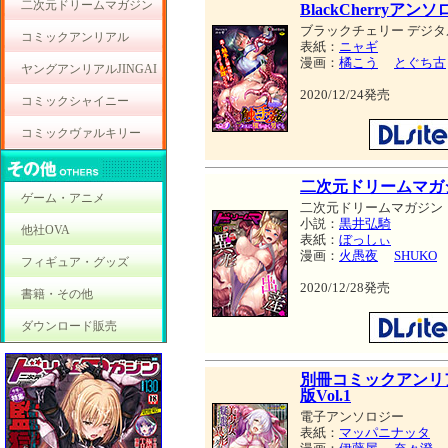
二次元ドリームマガジン
BlackCherryア
ブラックチェリー デジタ
コミックアンリアル
表紙：
ニャギ
漫画：
橘こう
とぐち古
ヤングアンリアルJINGAI
2020/12/24発売
コミックシャイニー
コミックヴァルキリー
二次元ドリームマガジン
ゲーム・アニメ
二次元ドリームマガジン
小説：
黒井弘騎
他社OVA
表紙：
ぼっしぃ
漫画：
火愚夜
SHUKO
フィギュア・グッズ
2020/12/28発売
書籍・その他
ダウンロード販売
別冊コミックアンリ
版Vol.1
電子アンソロジー
表紙：
マッパニナッタ