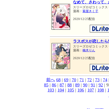
なめて、さわって、
スリーズロゼコミックス
漫画：
菊屋きく子
2020/12/25配信
ラスボスが恋したら
スリーズロゼコミックス
漫画：
楠木りん
2020/12/25配信
前へ
68
|
69
|
70
|
71
|
72
|
73
|
74
85
|
86
|
87
|
88
|
89
|
90
|
91
|
92
| 9
103
|
104
|
105
|
106
|
107
|
108
|