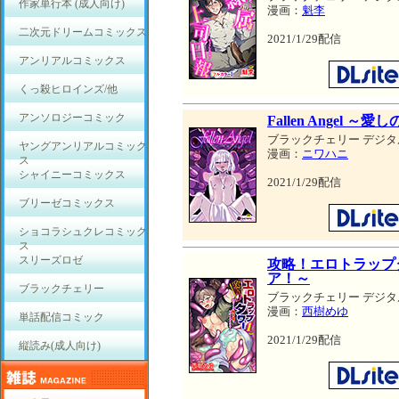
作家単行本 (成人向け)
漫画：
魁李
二次元ドリームコミックス
2021/1/29配信
アンリアルコミックス
くっ殺ヒロインズ/他
アンソロジーコミック
Fallen Angel
ブラックチェリー デジタ
ヤングアンリアルコミック
漫画：
ニワハニ
ス
シャイニーコミックス
2021/1/29配信
ブリーゼコミックス
ショコラシュクレコミック
ス
スリーズロゼ
攻略！エロトラップ
ア！～
ブラックチェリー
ブラックチェリー デジタ
漫画：
西樹めゆ
単話配信コミック
2021/1/29配信
縦読み(成人向け)