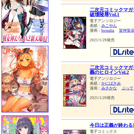
二次元コミックマガ
破壊陵辱Vol.1
電子アンソロジー
表紙：
みこやん
漫画：
bowalia
皆仲笑
2021/1/29発売
二次元コミックマガ
義のヒロインVol.2
電子アンソロジー
表紙：
かにばさみ
漫画：
みさかな
ぶって
2021/1/29発売
今日は正義が終わる日
電子コミックス