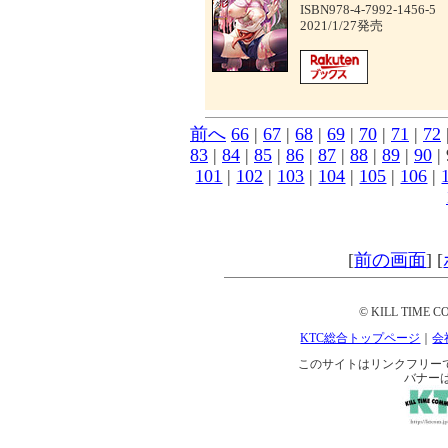
ISBN978-4-7992-1456-5
2021/1/27発売
前へ
66
|
67
|
68
|
69
|
70
|
71
|
72
83
|
84
|
85
|
86
|
87
|
88
|
89
|
90
| 
101
|
102
|
103
|
104
|
105
|
106
|
[
前の画面
]
[
© KILL TIME CO
KTC総合トップページ
｜
会
このサイトはリンクフリーです。 
バナー