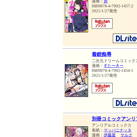
漫画：
房
ISBN978-4-7992-1457-2
2021/1/27発売
着鎧痴辱
二次元ドリームコミック
漫画：
すたーきー
ISBN978-4-7992-1454-1
2021/1/27発売
別冊コミックアンリ
アンリアルコミックス
表紙：
マッパニナッタ
漫画：
伊藤屋
ヤルク