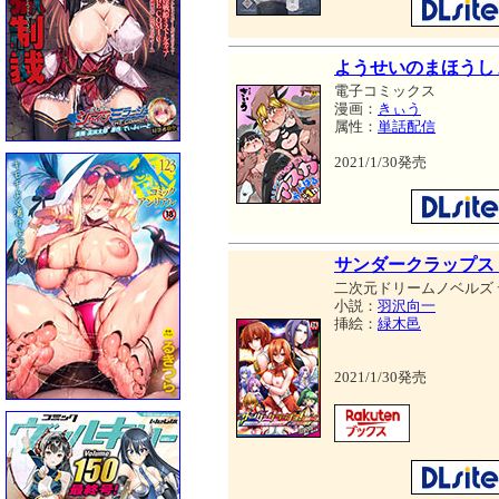
ようせいのまほうし
電子コミックス
漫画：
きぃう
属性：
単話配信
2021/1/30発売
サンダークラップス
二次元ドリームノベルズ
小説：
羽沢向一
挿絵：
緑木邑
2021/1/30発売