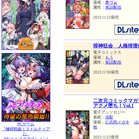
漫画：
奥ヴぁ
属性：
単話配信
2021/1/22発売
排神狂会 人格排泄
電子コミックス
漫画：
もう
属性：
単話配信
2021/1/30発売
二次元コミックマガ
アクメ堕ち！Vol.1
電子アンソロジー
表紙：
須影
漫画：
仁志田メガネ
山
PCゲーム
他
『極煌戦姫ミストルティア
2』
2021/1/23発売
Hなベルスクアクション!