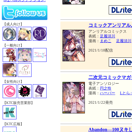
【成人向け】
コミックアンリアルぷら
アンリアルコミックス
表紙：
足履須川
漫画：
まめこ
足履須川
【一般向け】
2021/1/18配信
二次元コミックマガジ
【女性向け】
電子アンソロジー
表紙：
円之怜
漫画：
ハーパー
Lとら
2021/1/22発売
【KTC販売営業部】
【KTC広報】
Abandon―10