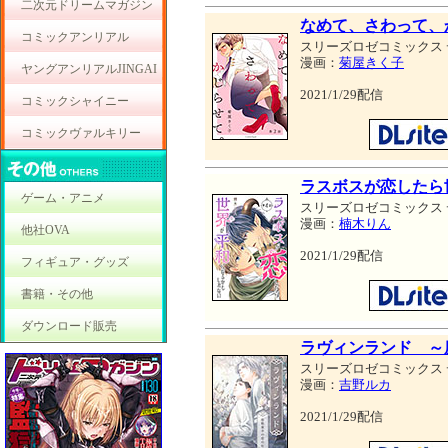
二次元ドリームマガジン
なめて、さわって、
コミックアンリアル
スリーズロゼコミックス
漫画：
菊屋きく子
ヤングアンリアルJINGAI
2021/1/29配信
コミックシャイニー
コミックヴァルキリー
ラスボスが恋したら
ゲーム・アニメ
スリーズロゼコミックス
漫画：
楠木りん
他社OVA
2021/1/29配信
フィギュア・グッズ
書籍・その他
ダウンロード販売
ラヴィンランド ～
スリーズロゼコミックス
漫画：
吉野ルカ
2021/1/29配信