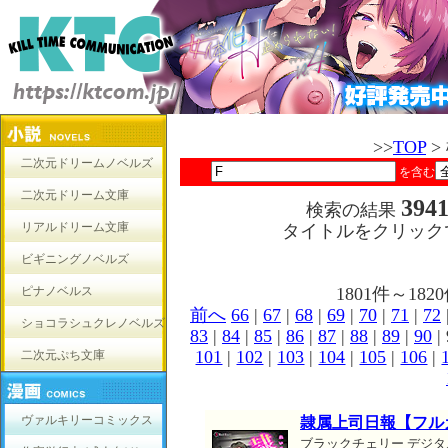
>>
TOP
>
二次元ドリームノベルズ
を含む
二次元ドリーム文庫
394
検索の結果
リアルドリーム文庫
タイトルをクリック
ビギニングノベルズ
ピナノベルス
1801件～1
前へ
66
|
67
|
68
|
69
|
70
|
71
|
72
ショコラシュクレノベルズ
83
|
84
|
85
|
86
|
87
|
88
|
89
|
90
| 
101
|
102
|
103
|
104
|
105
|
106
|
二次元ぷち文庫
ヴァルキリーコミックス
隷属上司日報【フル
ブラックチェリー デジタ