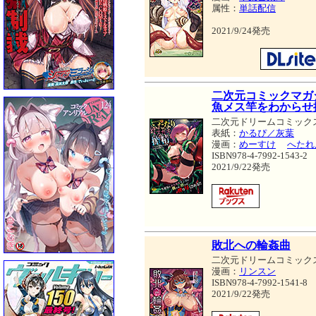
属性：
単話配信
2021/9/24発売
二次元コミックマガ
魚メス竿をわからせ
二次元ドリームコミック
表紙：
かるぴ／灰葉
漫画：
めーすけ
へたれ
ISBN978-4-7992-1543-2
2021/9/22発売
敗北への輪姦曲
二次元ドリームコミック
漫画：
リンスン
ISBN978-4-7992-1541-8
2021/9/22発売