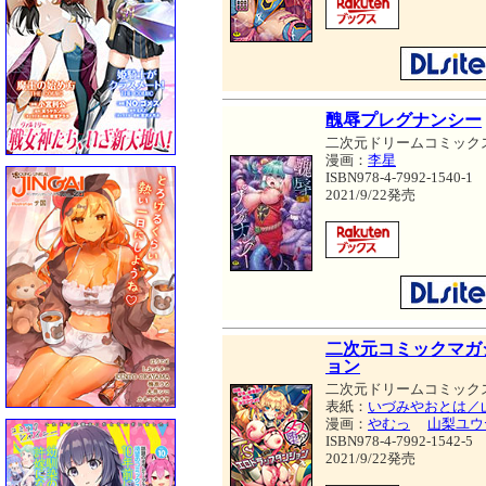
醜辱プレグナンシー
二次元ドリームコミック
漫画：
李星
ISBN978-4-7992-1540-1
2021/9/22発売
二次元コミックマガジ
ョン
二次元ドリームコミック
表紙：
いづみやおとは／
漫画：
やむっ
山梨ユウ
ISBN978-4-7992-1542-5
2021/9/22発売