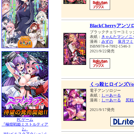
BlackCherry
ブラックチェリーコミッ
表紙：
きゃんたマン／ニ
漫画：
みずの
皐月フミ
ISBN978-4-7992-1546-3
2021/9/22発売
くっ殺ヒロインズVol.
電子アンソロジー
表紙：
しーあーる
漫画：
しーあーる
尻戦
2021/9/17発売
PCゲーム
『極煌戦姫ミストルティア
2』
Hなベルスクアクション!