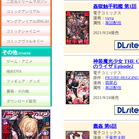
二次元ドリームマガジン
姦獄触手戦艦 第1話
コミックアンリアル
電子コミックス
漫画：
yuyu
ヤングアンリアルJINGAI
属性：
単話配信
コミックシャイニー
2021/9/24発売
コミックヴァルキリー
神装魔光少女 THE
ゲーム・アニメ
のライザ Episode2
他社OVA
電子コミックス
原作：
FIGURE-HUGGING
フィギュア・グッズ
漫画：
翡翠石
属性：
単話配信
書籍・その他
2021/9/24発売
ダウンロード販売
蠢姦 第6話
電子コミックス
漫画：
千葉哲太郎