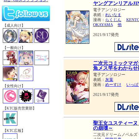
ヤングアンリアルJINGA
電子アンソロジー
表紙：
れいなま
漫画：
らくじん
KEN
OKAYAMA
他
【成人向け】
2021/9/17発売
【一般向け】
二次元コミックマガ
魚メス竿をわからせ搾り
電子アンソロジー
表紙：
灰葉
漫画：
めーすけ
いっぱ
【女性向け】
2021/9/17発売
【KTC販売営業部】
聖王女ユスティーヌ
の崩壊～
【KTC広報】
二次元ドリームノベルズ