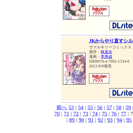
JKからやり直すシル
ヴァルキリーコミックス
原作：
林達永
漫画：
李惠成
ISBN978-4-7992-1534-0
2021/9/8発売
前へ
53
|
54
|
55
|
56
|
57
|
58
|
59
70
|
71
|
72
|
73
|
74
|
75
|
76
|
77
| 7
|
89
|
90
|
91
|
92
|
93
|
94
|
95