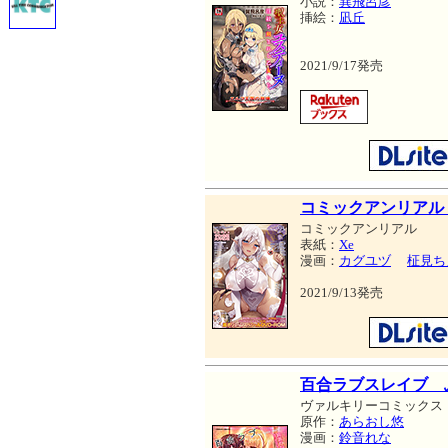
小説：
巽飛呂彦
挿絵：
凪丘
2021/9/17発売
コミックアンリアル Vo
コミックアンリアル
表紙：
Xe
漫画：
カグユヅ
柾見ち
2021/9/13発売
百合ラブスレイブ 
ヴァルキリーコミックス
原作：
あらおし悠
漫画：
鈴音れな