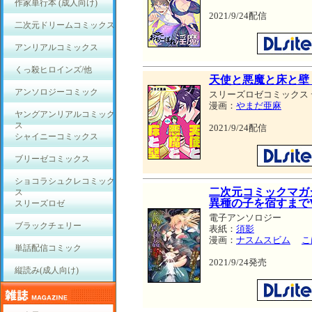
作家単行本 (成人向け)
2021/9/24配信
二次元ドリームコミックス
アンリアルコミックス
くっ殺ヒロインズ/他
天使と悪魔と床と壁 
アンソロジーコミック
スリーズロゼコミックス
漫画：
やまだ亜麻
ヤングアンリアルコミック
ス
2021/9/24配信
シャイニーコミックス
ブリーゼコミックス
ショコラシュクレコミック
二次元コミックマガジ
ス
異種の子を宿すまでVo
スリーズロゼ
電子アンソロジー
ブラックチェリー
表紙：
須影
漫画：
ナスムスビム
こ
単話配信コミック
2021/9/24発売
縦読み(成人向け)