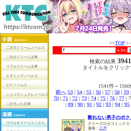
>>
TOP
>
二次元ドリームノベルズ
を含む
二次元ドリーム文庫
394
検索の結果
リアルドリーム文庫
タイトルをクリック
ビギニングノベルズ
ピナノベルス
1541件～1
前へ
53
|
54
|
55
|
56
|
57
|
58
|
59
ショコラシュクレノベルズ
70
|
71
|
72
|
73
|
74
|
75
|
76
|
77
| 7
|
89
|
90
|
91
|
92
|
93
|
94
|
95
二次元ぷち文庫
断れない男子のボク
ヴァルキリーコミックス
スリーズロゼコミックス
漫画：
三戸