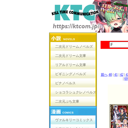
二次元ドリームノベルズ
二次元ドリーム文庫
リアルドリーム文庫
ビギニングノベルズ
前へ
40
|
41
|
42
|
4
|
69
ピナノベルス
ショコラシュクレノベルズ
二次元ぷち文庫
ヴァルキリーコミックス