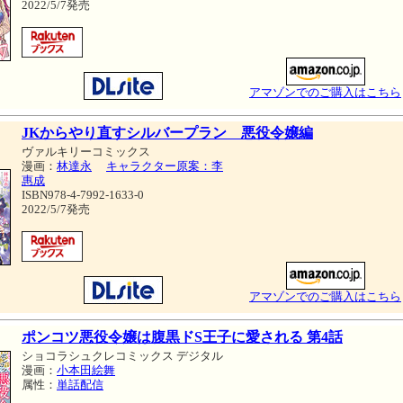
2022/5/7発売
アマゾンでのご購入はこちら
JKからやり直すシルバープラン 悪役令嬢編
ヴァルキリーコミックス
漫画：
林達永
キャラクター原案：李
惠成
ISBN978-4-7992-1633-0
2022/5/7発売
アマゾンでのご購入はこちら
ポンコツ悪役令嬢は腹黒ドS王子に愛される 第4話
ショコラシュクレコミックス デジタル
漫画：
小本田絵舞
属性：
単話配信