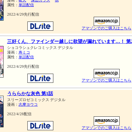
漫画：
夜人
深山カラス
他
属性：
単話配信
2022/4/29先行配信
アマゾンでのご購入はこちら
三好くん、ファインダー越しに欲望が漏れています…！ 第
ショコラシュクレコミックス デジタル
漫画：
寿ミコ
属性：
単話配信
2022/4/29先行配信
アマゾンでのご購入はこちら
うららかな灰色 第1話
スリーズロゼコミックス デジタル
漫画：
志摩ヨウコ
2022/4/28配信
アマゾンでのご購入はこちら