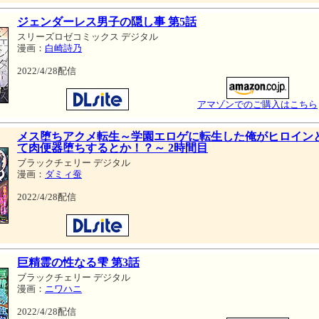
ジェンダーレス男子の隠し事 第5話
スリーズロゼコミックス デジタル
漫画：
白崎詩乃
2022/4/28配信
アマゾンでのご購入はこちら
メス堕ちアクメ転生～学園エロゲに転生した俺がヒロイン
て肉便器堕ちするとか！？～ 2時間目
ブラックチェリー デジタル
漫画：
ダミィ蚕
2022/4/28配信
巨精霊の性なる雫 第3話
ブラックチェリー デジタル
漫画：
ニワハニ
2022/4/28配信