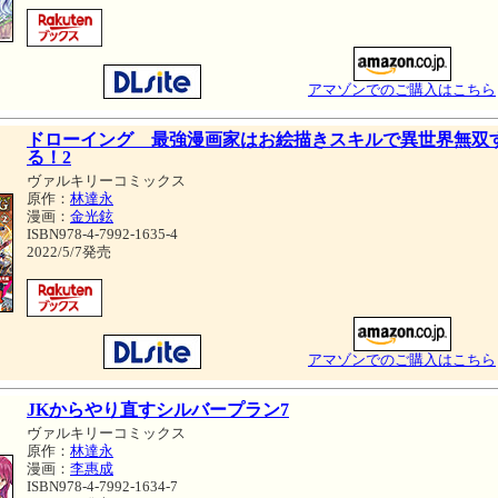
アマゾンでのご購入はこちら
ドローイング 最強漫画家はお絵描きスキルで異世界無双
る！2
ヴァルキリーコミックス
原作：
林達永
漫画：
金光鉉
ISBN978-4-7992-1635-4
2022/5/7発売
アマゾンでのご購入はこちら
JKからやり直すシルバープラン7
ヴァルキリーコミックス
原作：
林達永
漫画：
李惠成
ISBN978-4-7992-1634-7