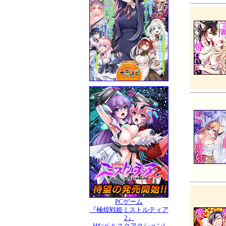
PCゲーム
『極煌戦姫ミストルティア
2』
Hなベルスクアクション!