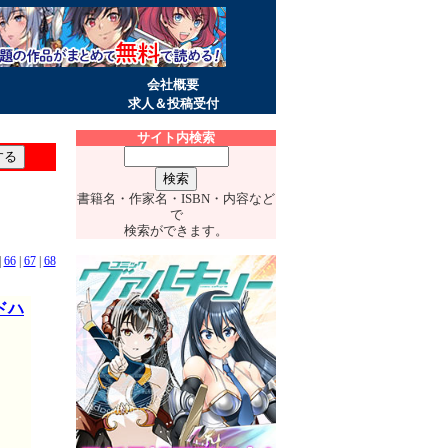
会社概要
求人＆投稿受付
サイト内検索
書籍名・作家名・ISBN・内容など
で
検索ができます。
|
66
|
67
|
68
ドハ