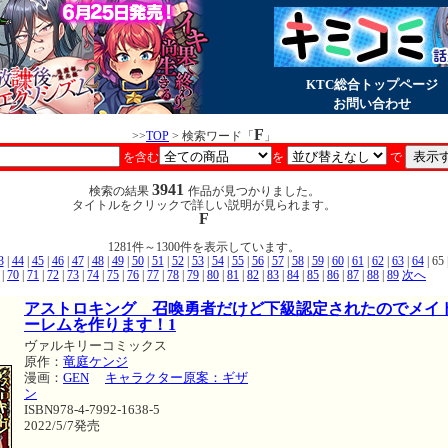
KTC総合トップページ
お問い合わせ
F
>>
TOP
> 検索ワード「
」
を含む
を
で
3941
検索の結果
作品が見つかりました。
タイトルをクリックで詳しい説明が見られます。
F
1281件～1300件を表示しています。
3
|
44
|
45
|
46
|
47
|
48
|
49
|
50
|
51
|
52
|
53
|
54
|
55
|
56
|
57
|
58
|
59
|
60
|
61
|
62
|
63
|
64
| 65 
|
70
|
71
|
72
|
73
|
74
|
75
|
76
|
77
|
78
|
79
|
80
|
81
|
82
|
83
|
84
|
85
|
86
|
87
|
88
|
89
次へ
アストロキング 召喚勇者だけど下級認定されたのでメイ
ーレムを作ります！1
ヴァルキリーコミックス
原作：
竜庭ケンジ
漫画：
GEN
キャラクター原案：ギザ
ン
ISBN978-4-7992-1638-5
2022/5/7発売