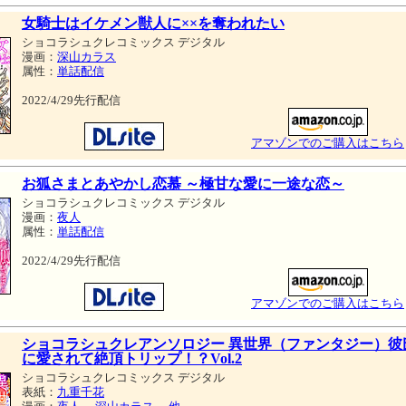
女騎士はイケメン獣人に××を奪われたい
ショコラシュクレコミックス デジタル
漫画：
深山カラス
属性：
単話配信
2022/4/29先行配信
アマゾンでのご購入はこちら
お狐さまとあやかし恋慕 ～極甘な愛に一途な恋～
ショコラシュクレコミックス デジタル
漫画：
夜人
属性：
単話配信
2022/4/29先行配信
アマゾンでのご購入はこちら
ショコラシュクレアンソロジー 異世界（ファンタジー）彼
に愛されて絶頂トリップ！？Vol.2
ショコラシュクレコミックス デジタル
表紙：
九重千花