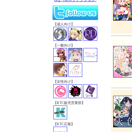
【成人向け】
【一般向け】
【女性向け】
【KTC販売営業部】
【KTC広報】