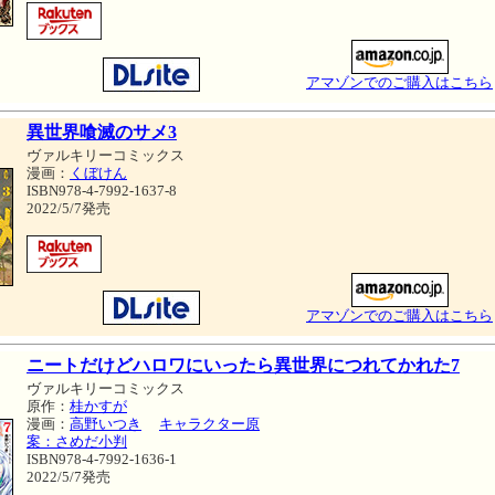
アマゾンでのご購入はこちら
異世界喰滅のサメ3
ヴァルキリーコミックス
漫画：
くぼけん
ISBN978-4-7992-1637-8
2022/5/7発売
アマゾンでのご購入はこちら
ニートだけどハロワにいったら異世界につれてかれた7
ヴァルキリーコミックス
原作：
桂かすが
漫画：
高野いつき
キャラクター原
案：さめだ小判
ISBN978-4-7992-1636-1
2022/5/7発売