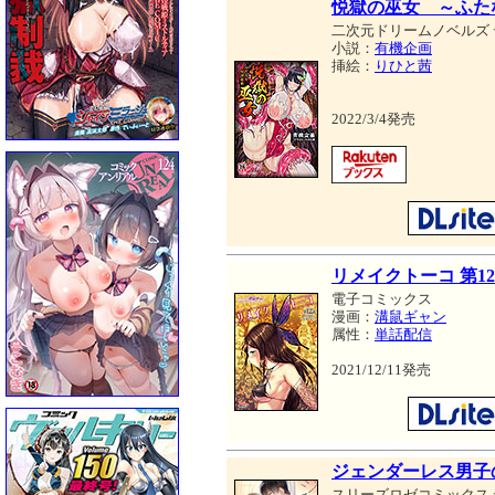
悦獄の巫女 ～ふた
二次元ドリームノベルズ
小説：
有機企画
挿絵：
りひと茜
2022/3/4発売
リメイクトーコ 第1
電子コミックス
漫画：
溝鼠ギャン
属性：
単話配信
2021/12/11発売
ジェンダーレス男子
スリーズロゼコミックス