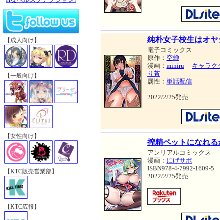
純朴女子校生はオヤ
【成人向け】
電子コミックス
原作：
空蝉
漫画：
miniru
キャラク
り苔
【一般向け】
属性：
単話配信
2022/2/25発売
【女性向け】
搾精ペットになれる
アンリアルコミックス
漫画：
にげサポ
ISBN978-4-7992-1609-5
【KTC販売営業部】
2022/2/25発売
【KTC広報】