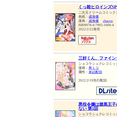
くっ殺ヒロインズSP
二次元ドリームコミック
表紙：
成海優
漫画：
成海優
chaccu
ISBN978-4-7992-1606-4
2022/2/22発売
三好くん、ファイン
ショコラシュクレコミッ
漫画：
寿ミコ
属性：
単話配信
2022/2/19先行配信
悪役令嬢は腹黒王子
ない 第1話
ショコラシュクレコミッ