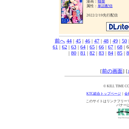
漫画：
猫柴
属性：
単話配信
2022/2/19先行配信
前へ
44
|
45
|
46
|
47
|
48
|
49
|
50
61
|
62
|
63
|
64
|
65
|
66
|
67
|
68
| 6
|
80
|
81
|
82
|
83
|
84
|
85
|
8
[
前の画面
]
[
© KILL TIME CO
KTC総合トップページ
｜
会
このサイトはリンクフリーです。 
バナー