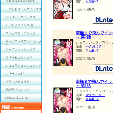
作家単行本 (成人向け)
属性：
単話配信
二次元ドリームコミックス
2022/3/5配信
アンリアルコミックス
くっ殺ヒロインズ/他
南極まで飛んでイッ
アンソロジーコミック
～ 第2話
ヤングアンリアルコミック
ショコラシュクレコミッ
ス
漫画：
やきおにぎり
シャイニーコミックス
属性：
単話配信
ブリーゼコミックス
2022/3/5配信
ショコラシュクレコミック
ス
スリーズロゼ
南極まで飛んでイッ
ブラックチェリー
～ 第1話
単話配信コミック
ショコラシュクレコミッ
漫画：
やきおにぎり
縦読み(成人向け)
属性：
単話配信
2022/3/5配信