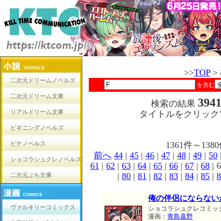
>>
TOP
>
二次元ドリームノベルズ
を含む
二次元ドリーム文庫
394
検索の結果
リアルドリーム文庫
タイトルをクリック
ビギニングノベルズ
ピナノベルス
1361件～1
前へ
44
|
45
|
46
|
47
|
48
|
49
|
50
ショコラシュクレノベルズ
61
|
62
|
63
|
64
|
65
|
66
|
67
|
68
| 6
|
80
|
81
|
82
|
83
|
84
|
85
|
8
二次元ぷち文庫
俺の伴侶にならない
ヴァルキリーコミックス
ショコラシュクレコミッ
漫画：
青島嘉野