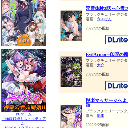
淫霊体験2話～心霊
ブラックチェリー デジタ
漫画：
六々びん
2022/2/25配信
EvilArmor─印呪の
ブラックチェリー デジタ
漫画：
大介
2022/2/25配信
悦楽マッサージへよ
話
ブラックチェリー デジタ
PCゲーム
漫画：
魁李
『極煌戦姫ミストルティア
2』
2022/2/25配信
Hなベルスクアクション!