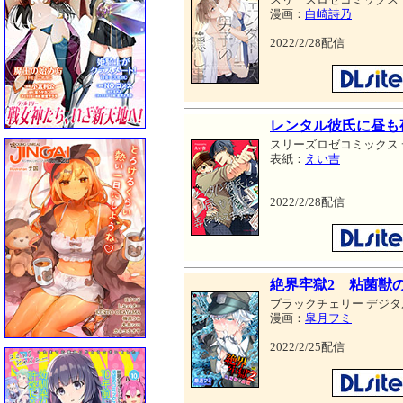
漫画：
白崎詩乃
2022/2/28配信
レンタル彼氏に昼も
スリーズロゼコミックス
表紙：
えい吉
2022/2/28配信
絶界牢獄2 粘菌獣
ブラックチェリー デジタ
漫画：
皐月フミ
2022/2/25配信