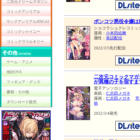
二次元ドリームマガジン
コミックアンリアル
ポンコツ悪役令嬢は
ヤングアンリアルJINGAI
ショコラシュクレコミッ
コミックシャイニー
漫画：
小本田絵舞
属性：
単話配信
コミックヴァルキリー
2022/3/5先行配信
ゲーム・アニメ
他社OVA
二次元コミックマガ
が異種の子を宿すまでV
フィギュア・グッズ
電子アンソロジー
書籍・その他
表紙：
仁志田メガネ
漫画：
仁志田メガネ
芳
ダウンロード販売
他
2022/3/4発売